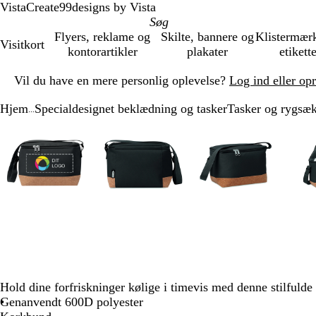
VistaCreate
99designs by Vista
Flyers, reklame og
Skilte, bannere og
Klistermær
Visitkort
kontorartikler
plakater
etikett
Slide
Vil du have en mere personlig oplevelse?
Log ind eller op
1
af
Hjem
Specialdesignet beklædning og tasker
Tasker og rygsæ
1
...
Slide
Zoombart
Zoomet
Brug
Klik
Zoombart
Zoomet
Brug
Klik
Zoombart
Zoomet
Brug
Klik
1
billede
til
tasterne
for
billede
til
tasterne
for
billede
til
tasterne
for
af
minimum
plus
at
minimum
plus
at
minimum
plus
at
5
og
udvide
og
udvide
og
udvide
minus
minus
minus
til
til
til
at
at
at
zoome
zoome
zoome
og
og
og
piletasterne
piletasterne
piletasterne
til
til
til
at
at
at
Hold dine forfriskninger kølige i timevis med denne stilfulde
panorere
panorere
panorere
Genanvendt 600D polyester