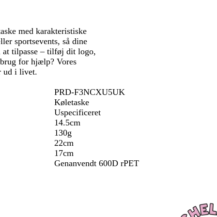
k
m
a
taske med karakteristiske
r
ller sportsevents, så dine
i
t tilpasse – tilføj dit logo,
n
 brug for hjælp? Vores
e
ud i livet.
b
l
PRD-F3NCXU5UK
å
Køletaske
Uspecificeret
14.5cm
130g
22cm
17cm
Genanvendt 600D rPET