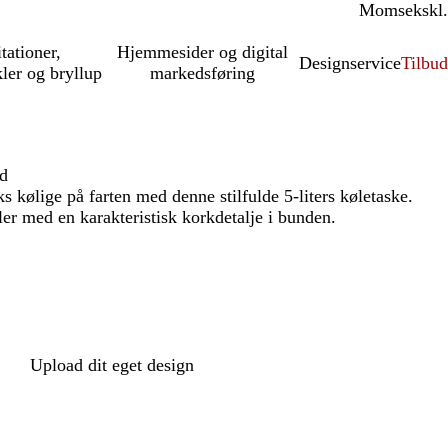
Moms
inkl.
ekskl.
itationer,
Hjemmesider og digital
Designservice
Tilbud
kler og bryllup
markedsføring
d
s kølige på farten med denne stilfulde 5-liters køletaske.
ler med en karakteristisk korkdetalje i bunden.
Upload dit eget design