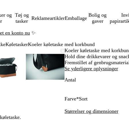
ker og
Tøj og
Bolig og
Inv
Reklameartikler
Emballage
er
tasker
gaver
papirarti
ret en konto nu
✨
kke
Køletasker
Koeler køletaske med korkbund
Zoombart
Zoomet
Brug
Klik
Zoombart
Zoomet
Brug
Klik
Koeler køletaske med korkbun
billede
til
tasterne
for
billede
til
tasterne
for
Hold dine drikkevarer og snack
minimum
plus
at
minimum
plus
at
Fremstillet af genbrugsmateria
og
udvide
og
udvide
Se yderligere oplysninger
minus
minus
Antal
til
til
at
at
zoome
zoome
og
og
Farve
*
Sort
piletasterne
piletasterne
S
K
F
til
til
o
a
r
Størrelser og dimensioner
at
at
r
k
a
 køletaske.
panorere
panorere
t
i
n
s