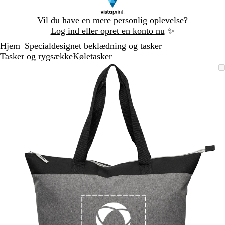
Slide
Vil du have en mere personlig oplevelse?
1
Log ind eller opret en konto nu
✨
af
Hjem
Specialdesignet beklædning og tasker
1
...
Tasker og rygsække
Køletasker
Slide
Zoombart
Zoomet
Brug
Klik
1
billede
til
tasterne
for
af
minimum
plus
at
1
og
udvide
minus
til
at
zoome
og
piletasterne
til
at
panorere