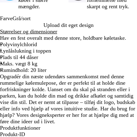
køber i større
fornemmelse med
mængder.
skarpt og rent tryk.
Farve
Grå/sort
G
Upload dit eget design
r
Størrelser og dimensioner
å
Hav en fest overalt med denne store, holdbare køletaske.
/
Polyvinylchlorid
s
Lynlåslukning i toppen
o
Plads til 44 dåser
r
Maks. vægt 8 kg
t
Rumindhold: 20 liter
Opgradér din næste udendørs sammenkomst med denne
rummelige kølemulepose, der er perfekt til at holde dine
forfriskninger kolde. Uanset om du skal på stranden eller i
parken, kan du holde din mad og drikke afkølet og samtidig
vise din stil. Det er nemt at tilpasse – tilføj dit logo, budskab
eller info ved hjælp af vores intuitive studie. Har du brug for
hjælp? Vores designeksperter er her for at hjælpe dig med at
føre dine ideer ud i livet.
Produktfunktioner
Produkt-ID