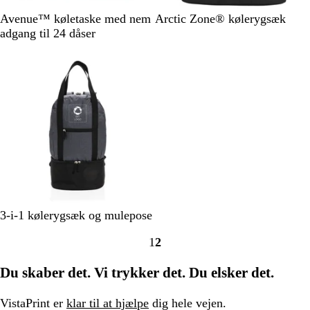
K
S
Avenue™ køletaske med nem
Arctic Zone® kølerygsæk
o
o
adgang til 24 dåser
n
r
Ikke på lager
g
t
e
b
l
å
G
3-i-1 kølerygsæk og mulepose
r
1
2
å
Gå
Gå
/
til
til
Du skaber det. Vi trykker det. Du elsker det.
s
side
side
o
r
VistaPrint er
klar til at hjælpe
dig hele vejen.