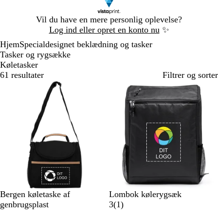
Slide
Vil du have en mere personlig oplevelse?
1
Log ind eller opret en konto nu
✨
af
Hjem
Specialdesignet beklædning og tasker
1
Tasker og rygsække
Køletasker
61 resultater
Filtrer og sorter
Ikke på lager
S
S
M
Bergen køletaske af
Lombok kølerygsæk
o
o
a
1
genbrugsplast
3
(
1
)
r
r
r
a