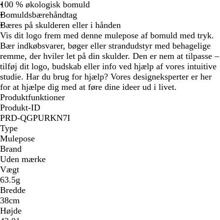
u
100 % økologisk bomuld
r
Bomuldsbærehåndtag
f
Bæres på skulderen eller i hånden
a
Vis dit logo frem med denne mulepose af bomuld med tryk.
r
Bær indkøbsvarer, bøger eller strandudstyr med behagelige
v
remme, der hviler let på din skulder. Den er nem at tilpasse –
e
tilføj dit logo, budskab eller info ved hjælp af vores intuitive
t
studie. Har du brug for hjælp? Vores designeksperter er her
for at hjælpe dig med at føre dine ideer ud i livet.
Produktfunktioner
Produkt-ID
PRD-QGPURKN7I
Type
Mulepose
Brand
Uden mærke
Vægt
63.5g
Bredde
38cm
Højde