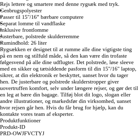
r
å
r
d
Rejs lettere og smartere med denne rygsæk med tryk.
t
m
i
g
Genbrugspolyester
e
n
u
Passer til 15"/16” bærbare computere
l
e
l
Separat lomme til vandflaske
e
b
d
Inklusive frontlomme
r
l
f
Justerbare, polstrede skulderremme
e
å
a
Rumindhold: 26 liter
t
r
Rygsækken er designet til at rumme alle dine vigtigste ting
v
på en nem og stilfuld måde, så den kan være din trofaste
e
følgesvend på alle dine udflugter. Det polstrede, løse sleeve
t
med en sikker og tætsiddende pasform til din 15"/16" laptop,
sikrer, at din elektronik er beskyttet, uanset hvor du tager
hen. De justerbare og polstrede skulderstropper giver
uovertruffen komfort, selv under længere rejser, og gør det til
en leg at bære din bagage. Tilføj blot dit logo, slogan eller
andre illustrationer, og markedsfør din virksomhed, uanset
hvor rejsen går hen. Hvis du får brug for hjælp, kan du
kontakte vores team af eksperter.
Produktfunktioner
Produkt-ID
PRD-OWJFVCTYJ