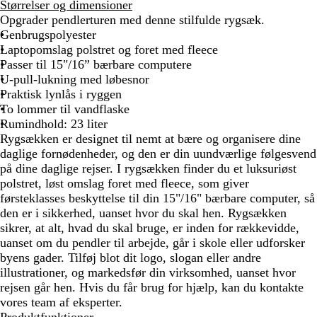
o
r
a
Størrelser og dimensioner
r
å
r
Opgrader pendlerturen med denne stilfulde rygsæk.
t
m
i
Genbrugspolyester
e
n
Laptopomslag polstret og foret med fleece
l
e
Passer til 15"/16” bærbare computere
e
b
U-pull-lukning med løbesnor
r
l
Praktisk lynlås i ryggen
e
å
To lommer til vandflaske
t
Rumindhold: 23 liter
Rygsækken er designet til nemt at bære og organisere dine
daglige fornødenheder, og den er din uundværlige følgesvend
på dine daglige rejser. I rygsækken finder du et luksuriøst
polstret, løst omslag foret med fleece, som giver
førsteklasses beskyttelse til din 15"/16" bærbare computer, så
den er i sikkerhed, uanset hvor du skal hen. Rygsækken
sikrer, at alt, hvad du skal bruge, er inden for rækkevidde,
uanset om du pendler til arbejde, går i skole eller udforsker
byens gader. Tilføj blot dit logo, slogan eller andre
illustrationer, og markedsfør din virksomhed, uanset hvor
rejsen går hen. Hvis du får brug for hjælp, kan du kontakte
vores team af eksperter.
Produktfunktioner