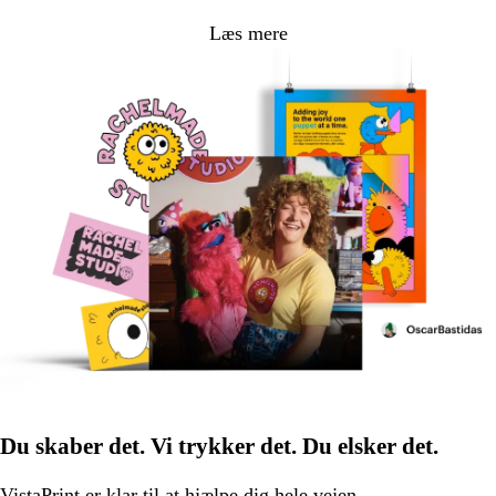
Læs mere
Du skaber det. Vi trykker det. Du elsker det.
VistaPrint er
klar til at hjælpe
dig hele vejen.