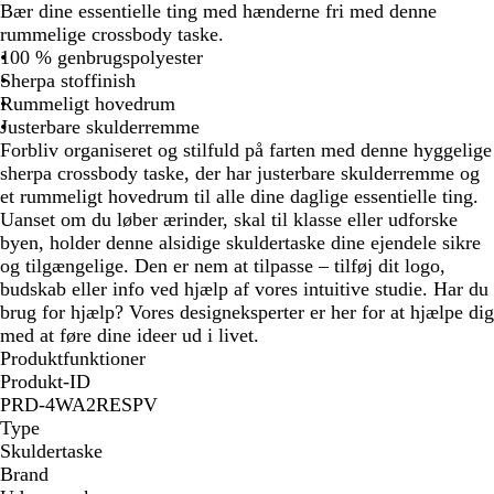
r
t
Bær dine essentielle ting med hænderne fri med denne
t
u
rummelige crossbody taske.
r
100 % genbrugspolyester
f
Sherpa stoffinish
a
Rummeligt hovedrum
r
Justerbare skulderremme
v
Forbliv organiseret og stilfuld på farten med denne hyggelige
e
sherpa crossbody taske, der har justerbare skulderremme og
t
et rummeligt hovedrum til alle dine daglige essentielle ting.
Uanset om du løber ærinder, skal til klasse eller udforske
byen, holder denne alsidige skuldertaske dine ejendele sikre
og tilgængelige. Den er nem at tilpasse – tilføj dit logo,
budskab eller info ved hjælp af vores intuitive studie. Har du
brug for hjælp? Vores designeksperter er her for at hjælpe dig
med at føre dine ideer ud i livet.
Produktfunktioner
Produkt-ID
PRD-4WA2RESPV
Type
Skuldertaske
Brand