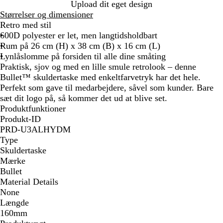
B
Upload dit eget design
r
Størrelser og dimensioner
i
Retro med stil
g
600D polyester er let, men langtidsholdbart
h
Rum på 26 cm (H) x 38 cm (B) x 16 cm (L)
t
Lynlåslomme på forsiden til alle dine småting
G
Praktisk, sjov og med en lille smule retrolook – denne
r
Bullet™ skuldertaske med enkeltfarvetryk har det hele.
e
Perfekt som gave til medarbejdere, såvel som kunder. Bare
e
sæt dit logo på, så kommer det ud at blive set.
n
Produktfunktioner
Produkt-ID
PRD-U3ALHYDM
Type
Skuldertaske
Mærke
Bullet
Material Details
None
Længde
160mm