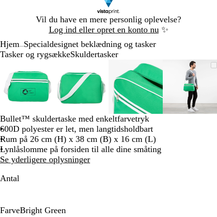
Slide
Vil du have en mere personlig oplevelse?
1
Log ind eller opret en konto nu
✨
af
Hjem
Specialdesignet beklædning og tasker
1
...
Tasker og rygsække
Skuldertasker
Slide
Zoombart
Zoomet
Brug
Klik
Zoombart
Zoomet
Brug
Klik
Zoombart
Zoomet
Brug
Klik
Zoomba
Zoomet
Brug
Klik
1
billede
til
tasterne
for
billede
til
tasterne
for
billede
til
tasterne
for
billede
til
tasterne
for
af
minimum
plus
at
minimum
plus
at
minimum
plus
at
minim
plus
at
4
og
udvide
og
udvide
og
udvide
og
udvide
minus
minus
minus
minus
til
til
til
til
Bullet™ skuldertaske med enkeltfarvetryk
at
at
at
at
600D polyester er let, men langtidsholdbart
zoome
zoome
zoome
zoome
Rum på 26 cm (H) x 38 cm (B) x 16 cm (L)
og
og
og
og
Lynlåslomme på forsiden til alle dine småting
piletasterne
piletasterne
piletasterne
piletast
Se yderligere oplysninger
til
til
til
til
at
at
at
at
Antal
panorere
panorere
panorere
panorer
Farve
Bright Green