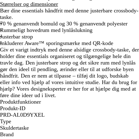
o
a
v
r
a
Størrelser og dimensioner
r
r
i
ø
v
Bær dine essentials håndfrit med denne justerbare crossbody-
t
i
d
n
r
taske.
n
e
70 % genanvendt bomuld og 30 % genanvendt polyester
e
g
Rummeligt hovedrum med lynlåslukning
b
r
Justerbar strop
l
y
Inkluderer Aware™ sporingsmærke med QR-kode
å
n
Giv et varigt indtryk med denne alsidige crossbody-taske, der
holder dine essentials organiseret og tilgængelige hele din
travle dag. Den justerbare strop og det sikre rum med lynlås
gør den ideel til pendling, ærinder eller til at udforske byen
håndfrit. Den er nem at tilpasse – tilføj dit logo, budskab
eller info ved hjælp af vores intuitive studie. Har du brug for
hjælp? Vores designeksperter er her for at hjælpe dig med at
føre dine ideer ud i livet.
Produktfunktioner
Produkt-ID
PRD-AL0D9YXEL
Type
Skuldertaske
Brand