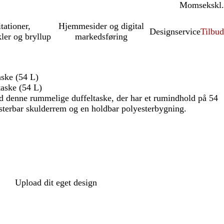
Moms
inkl.
ekskl.
itationer,
Hjemmesider og digital
Designservice
Tilbud
kler og bryllup
markedsføring
ske (54 L)
aske (54 L)
ed denne rummelige duffeltaske, der har et rumindhold på 54
justerbar skulderrem og en holdbar polyesterbygning.
Upload dit eget design