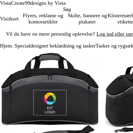
VistaCreate
99designs by Vista
Flyers, reklame og
Skilte, bannere og
Klistermær
Visitkort
kontorartikler
plakater
etikett
Slide
Vil du have en mere personlig oplevelse?
Log ind eller op
1
af
Hjem
Specialdesignet beklædning og tasker
Tasker og rygsæ
1
...
Slide
Zoombart
Zoomet
Brug
Klik
1
billede
til
tasterne
for
af
minimum
plus
at
2
og
udvide
minus
til
at
zoome
og
piletasterne
til
at
panorere