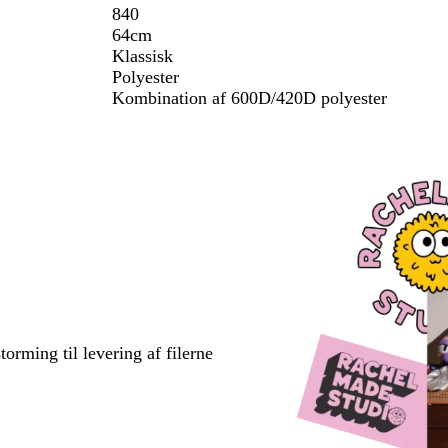
d
å
840
/
64cm
h
Klassisk
v
Polyester
i
Kombination af 600D/420D polyester
d
torming til levering af filerne