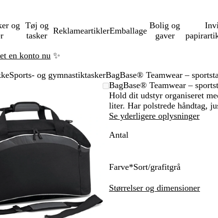
ker og
Tøj og
Bolig og
Inv
Reklameartikler
Emballage
er
tasker
gaver
papirarti
ret en konto nu
✨
kke
Sports- og gymnastiktasker
BagBase® Teamwear – sportsta
Zoombart
Zoomet
Brug
Klik
BagBase® Teamwear – sportst
billede
til
tasterne
for
Hold dit udstyr organiseret m
minimum
plus
at
liter. Har polstrede håndtag, 
og
udvide
Se yderligere oplysninger
minus
Antal
til
at
zoome
og
Farve
*
Sort/grafitgrå
piletasterne
S
S
F
M
F
K
L
til
o
o
r
a
r
l
y
Størrelser og dimensioner
at
r
r
a
r
a
a
s
panorere
t
t
n
i
n
s
k
/
/
s
n
s
s
o