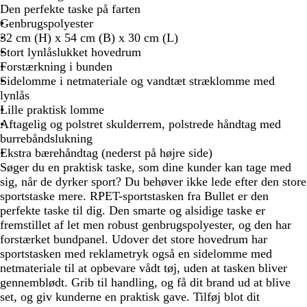
r
r
å
Den perfekte taske på farten
i
t
Genbrugspolyester
n
32 cm (H) x 54 cm (B) x 30 cm (L)
e
Stort lynlåslukket hovedrum
b
Forstærkning i bunden
l
Sidelomme i netmateriale og vandtæt stræklomme med
å
lynlås
Lille praktisk lomme
Aftagelig og polstret skulderrem, polstrede håndtag med
burrebåndslukning
Ekstra bærehåndtag (nederst på højre side)
Søger du en praktisk taske, som dine kunder kan tage med
sig, når de dyrker sport? Du behøver ikke lede efter den store
sportstaske mere. RPET-sportstasken fra Bullet er den
perfekte taske til dig. Den smarte og alsidige taske er
fremstillet af let men robust genbrugspolyester, og den har
forstærket bundpanel. Udover det store hovedrum har
sportstasken med reklametryk også en sidelomme med
netmateriale til at opbevare vådt tøj, uden at tasken bliver
gennemblødt. Grib til handling, og få dit brand ud at blive
set, og giv kunderne en praktisk gave. Tilføj blot dit