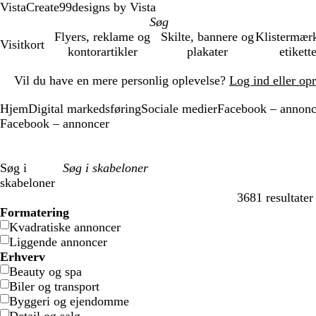
VistaCreate
99designs by Vista
Flyers, reklame og
Skilte, bannere og
Klistermær
Visitkort
kontorartikler
plakater
etikett
Slide
Vil du have en mere personlig oplevelse?
Log ind eller op
1
af
Hjem
Digital markedsføring
Sociale medier
Facebook – annonc
1
Facebook – annoncer
Søg i
skabeloner
3681 resultater
Filtre
Formatering
Kvadratiske annoncer
Liggende annoncer
Erhverv
Beauty og spa
Biler og transport
Byggeri og ejendomme