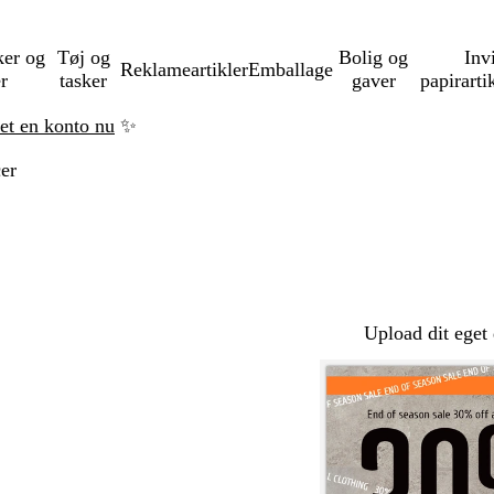
ker og
Tøj og
Bolig og
Inv
Reklameartikler
Emballage
er
tasker
gaver
papirarti
ret en konto nu
✨
er
Upload dit eget