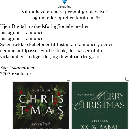
Slide
Vil du have en mere personlig oplevelse?
1
Log ind eller opret en konto nu
✨
af
Hjem
Digital markedsføring
Sociale medier
1
Instagram – annoncer
Instagram – annoncer
Se en række skabeloner til Instagram-annoncer, der er
nemme at tilpasse. Find et look, der passer til din
virksomhed, rediger det, og download det gratis.
Søg i skabeloner
2703 resultater
Filtre