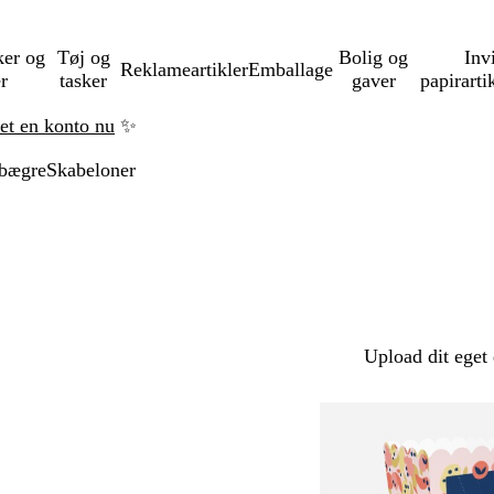
ker og
Tøj og
Bolig og
Inv
Reklameartikler
Emballage
er
tasker
gaver
papirarti
ret en konto nu
✨
bægre
Skabeloner
Upload dit eget