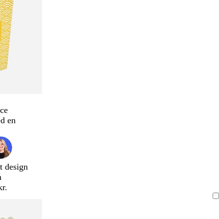
ce
d en
t design
n
kr.