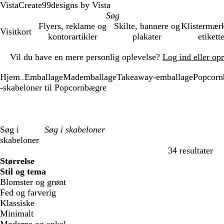
VistaCreate
99designs by Vista
Flyers, reklame og
Skilte, bannere og
Klistermær
Visitkort
kontorartikler
plakater
etikett
Slide
Vil du have en mere personlig oplevelse?
Log ind eller op
1
af
Hjem
Emballage
Mademballage
Takeaway-emballage
Popcorn
1
...
-skabeloner til Popcornbægre
Søg i
skabeloner
34 resultater
Filtre
Størrelse
Stil og tema
Blomster og grønt
Fed og farverig
Klassiske
Minimalt