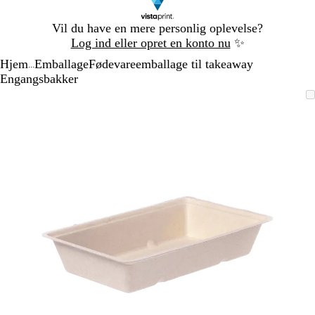
Slide
Vil du have en mere personlig oplevelse?
1
Log ind eller opret en konto nu
✨
af
Hjem
Emballage
Fødevareemballage til takeaway
1
...
Engangsbakker
Slide
Zoombart
Zoomet
Brug
Klik
1
billede
til
tasterne
for
af
minimum
plus
at
1
og
udvide
minus
til
at
zoome
og
piletasterne
til
at
panorere