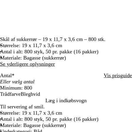
Skål af sukkerrør – 19 x 11,7 x 3,6 cm – 800 stk.
Størrelse: 19 x 11,7 x 3,6 cm
Antal i alt: 800 styk, 50 pr. pakke (16 pakker)
Materiale: Bagasse (sukkerrør)
Se yderligere oplysninger
Antal
*
Vis prisguide
Minimum: 800
Trådfarve
Bleghvid
B
Læg i indkøbsvogn
l
Til servering af smil.
e
Størrelse: 19 x 11,7 x 3,6 cm
g
Antal i alt: 800 styk, 50 pr. pakke (16 pakker)
h
Materiale: Bagasse (sukkerrør)
v
Underkategori: Båd