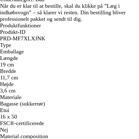
i
Når du er klar til at bestille, skal du klikke på ”Læg i
d
indkøbsvogn” – så klarer vi resten. Din bestilling bliver
professionelt pakket og sendt til dig.
Produktfunktioner
Produkt-ID
PRD-MF7XLXJNK
Type
Emballage
Længde
19 cm
Bredde
11,7 cm
Højde
3,6 cm
Materiale
Bagasse (sukkerrør)
Etui
16 x 50
FSC®-certificerede
Nej
Material composition