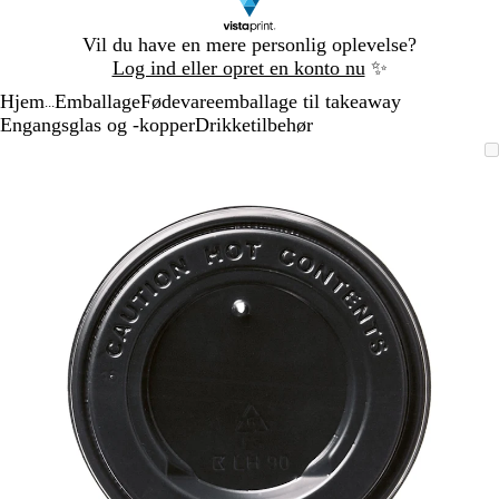
Slide
Vil du have en mere personlig oplevelse?
1
Log ind eller opret en konto nu
✨
af
Hjem
Emballage
Fødevareemballage til takeaway
1
...
Engangsglas og -kopper
Drikketilbehør
Slide
Zoombart
Zoomet
Brug
Klik
1
billede
til
tasterne
for
af
minimum
plus
at
1
og
udvide
minus
til
at
zoome
og
piletasterne
til
at
panorere