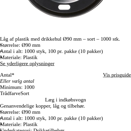
Låg af plastik med drikkehul Ø90 mm – sort – 1000 stk.
Størrelse: Ø90 mm
Antal i alt: 1000 styk, 100 pr. pakke (10 pakker)
Materiale: Plastik
Se yderligere oplysninger
Antal
*
Vis prisguide
Minimum: 1000
Trådfarve
Sort
S
Læg i indkøbsvogn
o
Genanvendelige kopper, låg og tilbehør.
r
Størrelse: Ø90 mm
t
Antal i alt: 1000 styk, 100 pr. pakke (10 pakker)
Materiale: Plastik
Underkategori: Drikketilbehør