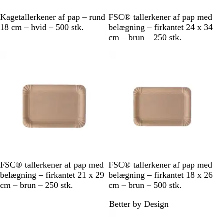
H
B
Kagetallerkener af pap – rund
FSC® tallerkener af pap med
v
r
18 cm – hvid – 500 stk.
belægning – firkantet 24 x 34
i
u
cm – brun – 250 stk.
d
n
Ikke på lager
Ikke på lager
B
B
FSC® tallerkener af pap med
FSC® tallerkener af pap med
r
r
belægning – firkantet 21 x 29
belægning – firkantet 18 x 26
u
u
cm – brun – 250 stk.
cm – brun – 500 stk.
n
n
Better by Design
Ikke på lager
Ikke på lager