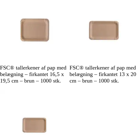
B
B
FSC® tallerkener af pap med
FSC® tallerkener af pap med
r
r
belægning – firkantet 16,5 x
belægning – firkantet 13 x 20
u
u
19,5 cm – brun – 1000 stk.
cm – brun – 1000 stk.
n
n
Ikke på lager