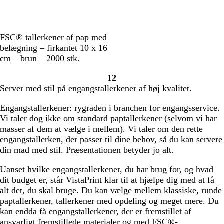
B
FSC® tallerkener af pap med
r
belægning – firkantet 10 x 16
u
cm – brun – 2000 stk.
n
1
2
Gå
Gå
Server med stil på engangstallerkener af høj kvalitet.
til
til
side
side
Engangstallerkener: rygraden i branchen for engangsservice.
Vi taler dog ikke om standard paptallerkener (selvom vi har
masser af dem at vælge i mellem). Vi taler om den rette
engangstallerken, der passer til dine behov, så du kan servere
din mad med stil. Præsentationen betyder jo alt.
Uanset hvilke engangstallerkener, du har brug for, og hvad
dit budget er, står VistaPrint klar til at hjælpe dig med at få
alt det, du skal bruge. Du kan vælge mellem klassiske, runde
paptallerkener, tallerkener med opdeling og meget mere. Du
kan endda få engangstallerkener, der er fremstillet af
ansvarligt fremstillede materialer og med FSC®-