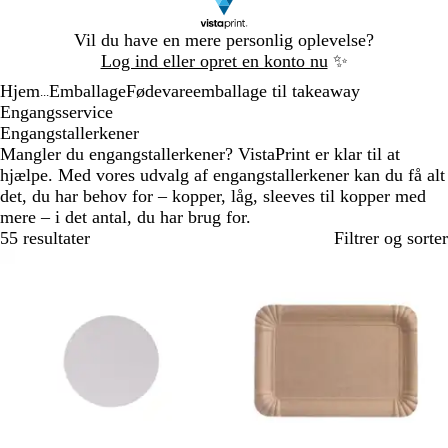
Slide
Vil du have en mere personlig oplevelse?
1
Log ind eller opret en konto nu
✨
af
Hjem
Emballage
Fødevareemballage til takeaway
1
...
Engangsservice
Engangstallerkener
Mangler du engangstallerkener? VistaPrint er klar til at
hjælpe. Med vores udvalg af engangstallerkener kan du få alt
det, du har behov for – kopper, låg, sleeves til kopper med
mere – i det antal, du har brug for.
55 resultater
Filtrer og sorter
Ikke på lager
Ikke på lager