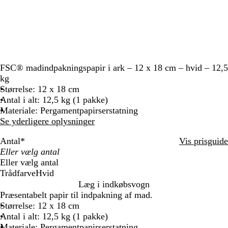
FSC® madindpakningspapir i ark – 12 x 18 cm – hvid – 12,5
kg
Størrelse: 12 x 18 cm
Antal i alt: 12,5 kg (1 pakke)
Materiale: Pergamentpapirserstatning
Se yderligere oplysninger
Antal
*
Vis prisguide
Eller vælg antal
Trådfarve
Hvid
H
Læg i indkøbsvogn
v
Præsentabelt papir til indpakning af mad.
i
Størrelse: 12 x 18 cm
d
Antal i alt: 12,5 kg (1 pakke)
Materiale: Pergamentpapirserstatning