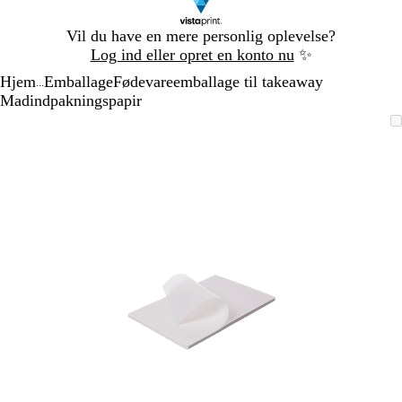
Slide
Vil du have en mere personlig oplevelse?
1
Log ind eller opret en konto nu
✨
af
Hjem
Emballage
Fødevareemballage til takeaway
1
...
Madindpakningspapir
Slide
Zoombart
Zoomet
Brug
Klik
1
billede
til
tasterne
for
af
minimum
plus
at
1
og
udvide
minus
til
at
zoome
og
piletasterne
til
at
panorere