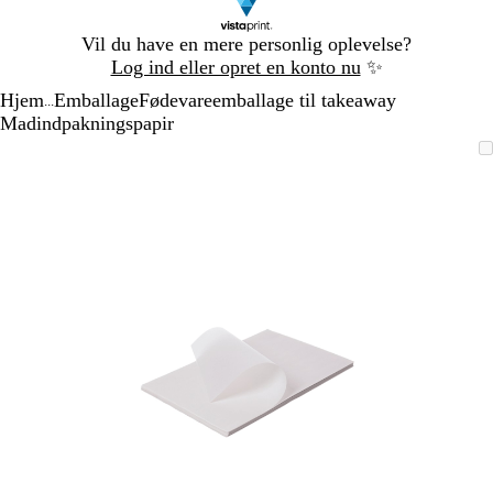
Slide
Vil du have en mere personlig oplevelse?
1
Log ind eller opret en konto nu
✨
af
Hjem
Emballage
Fødevareemballage til takeaway
1
...
Madindpakningspapir
Slide
Zoombart
Zoomet
Brug
Klik
1
billede
til
tasterne
for
af
minimum
plus
at
1
og
udvide
minus
til
at
zoome
og
piletasterne
til
at
panorere