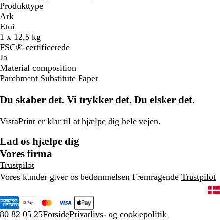
Produkttype
Ark
Etui
1 x 12,5 kg
FSC®-certificerede
Ja
Material composition
Parchment Substitute Paper
Du skaber det. Vi trykker det. Du elsker det.
VistaPrint er
klar til at hjælpe
dig hele vejen.
Lad os hjælpe dig
Vores firma
Trustpilot
Vores kunder giver os bedømmelsen Fremragende
Trustpilot
80 82 05 25
Forside
Privatlivs- og cookiepolitik