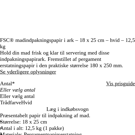
FSC® madindpakningspapir i ark – 18 x 25 cm – hvid – 12,5
kg
Hold din mad frisk og klar til servering med disse
indpakningspapirark. Fremstillet af pergament
erstatningspapir i den praktiske størrelse 180 x 250 mm.
Se yderligere oplysninger
Antal
*
Vis prisguide
Eller vælg antal
Trådfarve
Hvid
H
Læg i indkøbsvogn
v
Præsentabelt papir til indpakning af mad.
i
Størrelse: 18 x 25 cm
d
Antal i alt: 12,5 kg (1 pakke)
Materiale: Pergamentpapirserstatning