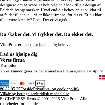
Du kan også samarbejde med en af vores professionelle
designere om at skabe et helt originalt look til dit design af
Foldede hængemærker. Hvad end dit behov er, er vi klar til
at få det til at ske – vi er ikke tilfredse, før du er. Er du klar
til at være kreativ? Fedt. Det er vi også.
Du skaber det. Vi trykker det. Du elsker det.
VistaPrint er
klar til at hjælpe
dig hele vejen.
Lad os hjælpe dig
Vores firma
Trustpilot
Vores kunder giver os bedømmelsen Fremragende
Trustpilot
80 82 05 25
Forside
Privatlivs- og cookiepolitik
Vilkår og betingelser
Juridisk meddelelse
Et CIMPRESS-firma
© 2001-2026 VistaPrint. Alle
rettigheder forbeholdes.