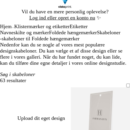
Slide
Vil du have en mere personlig oplevelse?
1
Log ind eller opret en konto nu
✨
af
Hjem
Klistermærker og etiketter
Etiketter
1
...
Navneskilte og mærker
Foldede hængemærker
Skabeloner
-skabeloner til Foldede hængemærker
Nedenfor kan du se nogle af vores mest populære
designskabeloner. Du kan vælge et af disse design eller se
flere i vores galleri. Når du har fundet noget, du kan lide,
kan du tilføre dine egne detaljer i vores online designstudie.
Søg i skabeloner
63 resultater
Filtre
Upload dit eget design