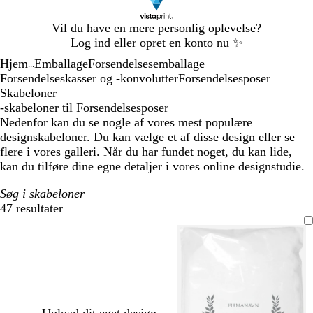
Slide
Vil du have en mere personlig oplevelse?
1
Log ind eller opret en konto nu
✨
af
Hjem
Emballage
Forsendelsesemballage
1
...
Forsendelseskasser og -konvolutter
Forsendelsesposer
Skabeloner
-skabeloner til Forsendelsesposer
Nedenfor kan du se nogle af vores mest populære
designskabeloner. Du kan vælge et af disse design eller se
flere i vores galleri. Når du har fundet noget, du kan lide,
kan du tilføre dine egne detaljer i vores online designstudie.
Søg i skabeloner
47 resultater
Filtre