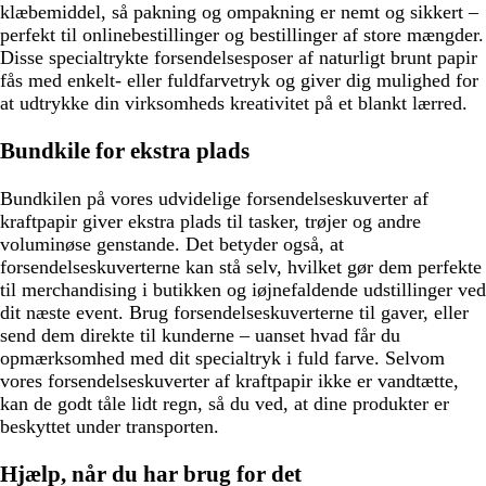
klæbemiddel, så pakning og ompakning er nemt og sikkert –
perfekt til onlinebestillinger og bestillinger af store mængder.
Disse specialtrykte forsendelsesposer af naturligt brunt papir
fås med enkelt- eller fuldfarvetryk og giver dig mulighed for
at udtrykke din virksomheds kreativitet på et blankt lærred.
Bundkile for ekstra plads
Bundkilen på vores udvidelige forsendelseskuverter af
kraftpapir giver ekstra plads til tasker, trøjer og andre
voluminøse genstande. Det betyder også, at
forsendelseskuverterne kan stå selv, hvilket gør dem perfekte
til merchandising i butikken og iøjnefaldende udstillinger ved
dit næste event. Brug forsendelseskuverterne til gaver, eller
send dem direkte til kunderne – uanset hvad får du
opmærksomhed med dit specialtryk i fuld farve. Selvom
vores forsendelseskuverter af kraftpapir ikke er vandtætte,
kan de godt tåle lidt regn, så du ved, at dine produkter er
beskyttet under transporten.
Hjælp, når du har brug for det