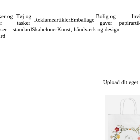
ker og
Tøj og
Bolig og
Inv
Reklameartikler
Emballage
er
tasker
gaver
papirarti
ser – standard
Skabeloner
Kunst, håndværk og design
ard
Upload dit eget