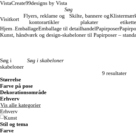
VistaCreate
99designs by Vista
Flyers, reklame og
Skilte, bannere og
Klistermær
Visitkort
kontorartikler
plakater
etikett
Hjem
Emballage
Emballage til detailhandel
Papirposer
Papirpo
...
Kunst, håndværk og design-skabeloner til Papirposer – stand
Søg i
skabeloner
9 resultater
Filtre
Størrelse
Farve på pose
Dekorationsområde
Erhverv
Vis alle kategorier
Erhverv
Kunst
Stil og tema
Farve