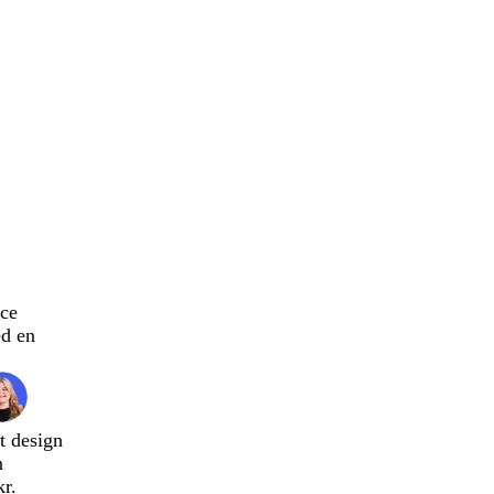
ce
d en
t design
n
kr.