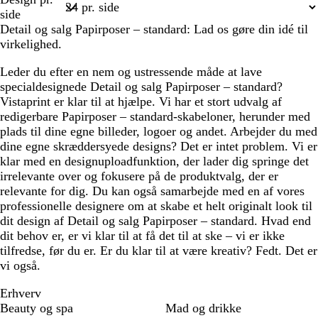
t
e
v
1
side
n
e
Detail og salg Papirposer – standard: Lad os gøre din idé til
t
n
virkelighed.
a
g
r
Leder du efter en nem og ustressende måde at lave
ø
specialdesignede Detail og salg Papirposer – standard?
n
Vistaprint er klar til at hjælpe. Vi har et stort udvalg af
redigerbare Papirposer – standard-skabeloner, herunder med
plads til dine egne billeder, logoer og andet. Arbejder du med
dine egne skræddersyede designs? Det er intet problem. Vi er
klar med en designuploadfunktion, der lader dig springe det
irrelevante over og fokusere på de produktvalg, der er
relevante for dig. Du kan også samarbejde med en af vores
professionelle designere om at skabe et helt originalt look til
dit design af Detail og salg Papirposer – standard. Hvad end
dit behov er, er vi klar til at få det til at ske – vi er ikke
tilfredse, før du er. Er du klar til at være kreativ? Fedt. Det er
vi også.
Erhverv
Beauty og spa
Mad og drikke