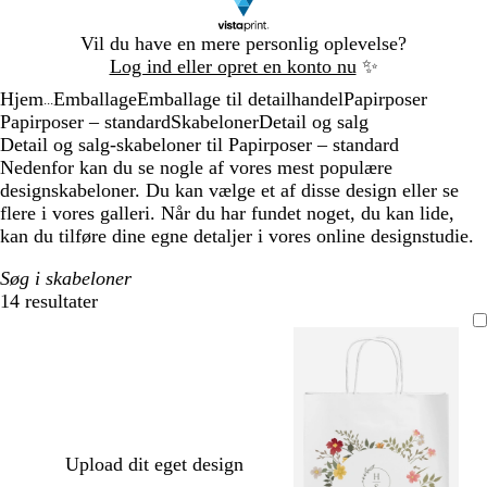
Slide
Vil du have en mere personlig oplevelse?
1
Log ind eller opret en konto nu
✨
af
Hjem
Emballage
Emballage til detailhandel
Papirposer
1
...
Papirposer – standard
Skabeloner
Detail og salg
Detail og salg-skabeloner til Papirposer – standard
Nedenfor kan du se nogle af vores mest populære
designskabeloner. Du kan vælge et af disse design eller se
flere i vores galleri. Når du har fundet noget, du kan lide,
kan du tilføre dine egne detaljer i vores online designstudie.
Søg i skabeloner
14 resultater
Filtre
Upload dit eget design