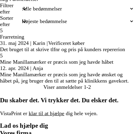
søgetekst
Filtrer
efter
Sorter
efter
5
Frarretning
31. maj 2024
|
Karin
|
Verificeret køber
Det bruget til at skrive tlfnr og pris på kunders repererion
5
Mine Manillamærker er præcis som jeg havde håbet
12. apr. 2024
|
Anja
Mine Manillamærker er præcis som jeg havde ønsket og
håbet på, jeg bruger den til at sætte på klinikkens gavekort.
Viser anmeldelser
1-2
Du skaber det. Vi trykker det. Du elsker det.
VistaPrint er
klar til at hjælpe
dig hele vejen.
Lad os hjælpe dig
Vores firma