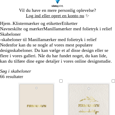
Slide
Vil du have en mere personlig oplevelse?
1
Log ind eller opret en konto nu
✨
af
Hjem
Klistermærker og etiketter
Etiketter
1
...
Navneskilte og mærker
Manillamærker med folietryk i relief
Skabeloner
-skabeloner til Manillamærker med folietryk i relief
Nedenfor kan du se nogle af vores mest populære
designskabeloner. Du kan vælge et af disse design eller se
flere i vores galleri. Når du har fundet noget, du kan lide,
kan du tilføre dine egne detaljer i vores online designstudie.
Søg i skabeloner
66 resultater
Filtre