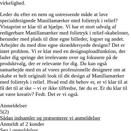
virkelighed.
Leder du efter en nem og ustressende måde at lave
specialdesignede Manillamærker med folietryk i relief?
Vistaprint er klar til at hjælpe. Vi har et stort udvalg af
redigerbare Manillamærker med folietryk i relief-skabeloner,
herunder med plads til dine egne billeder, logoer og andet.
Arbejder du med dine egne skræddersyede designs? Det er
intet problem. Vi er klar med en designuploadfunktion, der
lader dig springe det irrelevante over og fokusere på de
produktvalg, der er relevante for dig. Du kan også
samarbejde med en af vores professionelle designere om at
skabe et helt originalt look til dit design af Manillamærker
med folietryk i relief. Hvad end dit behov er, er vi klar til at
få det til at ske – vi er ikke tilfredse, før du er. Er du klar til
at være kreativ? Fedt. Det er vi også.
Anmeldelser
2
5
(
2
)
anmeldelser
Sådan indsamler og præsenterer vi anmeldelser
Anmeldt af 2 kunder
Min