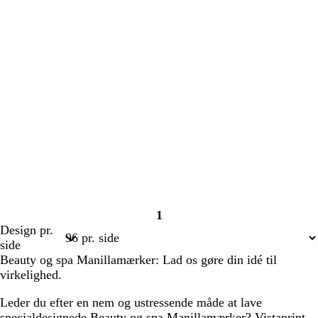
1
Side
Design pr.
1
side
Beauty og spa Manillamærker: Lad os gøre din idé til
virkelighed.
Leder du efter en nem og ustressende måde at lave
specialdesignede Beauty og spa Manillamærker? Vistaprint