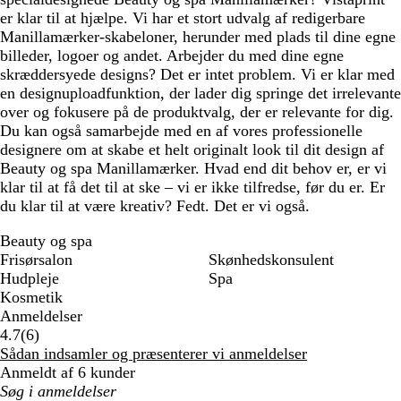
er klar til at hjælpe. Vi har et stort udvalg af redigerbare
Manillamærker-skabeloner, herunder med plads til dine egne
billeder, logoer og andet. Arbejder du med dine egne
skræddersyede designs? Det er intet problem. Vi er klar med
en designuploadfunktion, der lader dig springe det irrelevante
over og fokusere på de produktvalg, der er relevante for dig.
Du kan også samarbejde med en af vores professionelle
designere om at skabe et helt originalt look til dit design af
Beauty og spa Manillamærker. Hvad end dit behov er, er vi
klar til at få det til at ske – vi er ikke tilfredse, før du er. Er
du klar til at være kreativ? Fedt. Det er vi også.
Beauty og spa
Frisørsalon
Skønhedskonsulent
Hudpleje
Spa
Kosmetik
Anmeldelser
6
4.7
(
6
)
anmeldelser
Sådan indsamler og præsenterer vi anmeldelser
Anmeldt af 6 kunder
Min