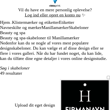
Slide
Vil du have en mere personlig oplevelse?
1
Log ind eller opret en konto nu
✨
af
Hjem
Klistermærker og etiketter
Etiketter
1
...
Navneskilte og mærker
Manillamærker
Skabeloner
Beauty og spa
Beauty og spa-skabeloner til Manillamærker
Nedenfor kan du se nogle af vores mest populære
designskabeloner. Du kan vælge et af disse design eller se
flere i vores galleri. Når du har fundet noget, du kan lide,
kan du tilføre dine egne detaljer i vores online designstudie.
Søg i skabeloner
49 resultater
Filtre
Upload dit eget design