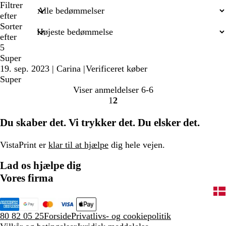
søgetekst
Filtrer
efter
Sorter
efter
5
Super
19. sep. 2023
|
Carina
|
Verificeret køber
Super
Viser anmeldelser
6-6
1
2
Gå
Gå
til
til
Du skaber det. Vi trykker det. Du elsker det.
side
side
VistaPrint er
klar til at hjælpe
dig hele vejen.
Lad os hjælpe dig
Vores firma
80 82 05 25
Forside
Privatlivs- og cookiepolitik