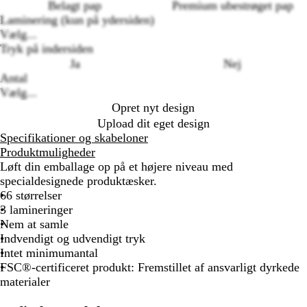
Loading
Belagt pap
Premium ubestrøget pap
options
Laminering (kun på ydersiden)
Vælg...
Tryk på indersiden
Ja
Nej
Antal
Vælg...
Opret nyt design
Upload dit eget design
Specifikationer og skabeloner
Produktmuligheder
Løft din emballage op på et højere niveau med
specialdesignede produktæsker.
66 størrelser
3 lamineringer
Nem at samle
Indvendigt og udvendigt tryk
Intet minimumantal
FSC®-certificeret produkt: Fremstillet af ansvarligt dyrkede
materialer