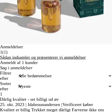
Anmeldelser
1
1
(
1
)
anmeldelser
Sådan indsamler og præsenterer vi anmeldelser
Anmeldt af 1 kunder
Min
søgetekst
Filtrer
efter
Sorter
efter
1
Dårlig kvalitet - set billigt ud øv
25. okt. 2023
|
Idabruunandersen
|
Verificeret køber
Kvalitet er billig Trykket meget dårligt Farverne ikke ens