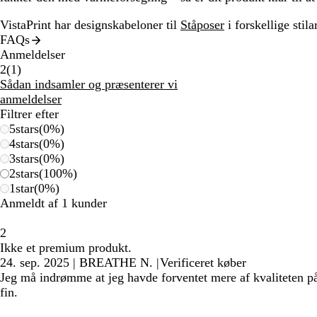
VistaPrint har designskabeloner til
Ståposer
i forskellige stilar
FAQs
Anmeldelser
1
2
(
1
)
anmeldelser
Sådan indsamler og præsenterer vi
anmeldelser
Filtrer efter
5
stars
(
0
%)
4
stars
(
0
%)
3
stars
(
0
%)
2
stars
(
100
%)
1
star
(
0
%)
Anmeldt af 1 kunder
2
Ikke et premium produkt.
24. sep. 2025
|
BREATHE N.
|
Verificeret køber
Jeg må indrømme at jeg havde forventet mere af kvaliteten på 
fin.