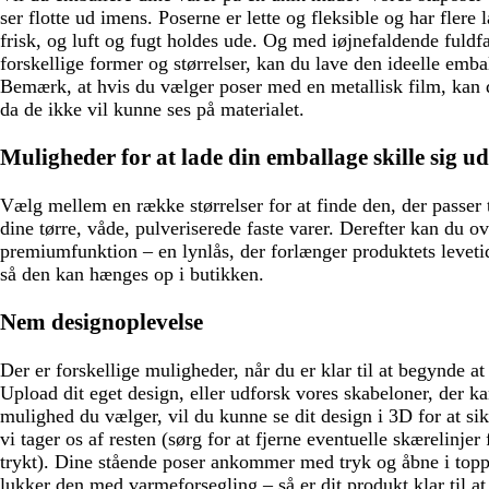
ser flotte ud imens. Poserne er lette og fleksible og har flere 
frisk, og luft og fugt holdes ude. Og med iøjnefaldende fuldf
forskellige former og størrelser, kan du lave den ideelle embal
Bemærk, at hvis du vælger poser med en metallisk film, kan 
da de ikke vil kunne ses på materialet.
Muligheder for at lade din emballage skille sig ud
Vælg mellem en række størrelser for at finde den, der passer t
dine tørre, våde, pulveriserede faste varer. Derefter kan du ove
premiumfunktion – en lynlås, der forlænger produktets levetid
så den kan hænges op i butikken.
Nem designoplevelse
Der er forskellige muligheder, når du er klar til at begynde a
Upload dit eget design, eller udforsk vores skabeloner, der ka
mulighed du vælger, vil du kunne se dit design i 3D for at sikr
vi tager os af resten (sørg for at fjerne eventuelle skærelinjer 
trykt). Dine stående poser ankommer med tryk og åbne i topp
lukker den med varmeforsegling – så er dit produkt klar til at