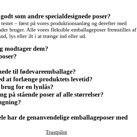
 godt som andre specialdesignede poser?
 testet – først på vores produktionsanlæg og derefter med
r bruger. Alle vores fleksible emballageposer fremstilles af
, lys eller ilt i at trænge ind eller ud.
jeg modtager dem?
poser?
gnede til fødevareemballage?
ed at forlænge produktets levetid?
 brug for en lynlås?
g på stående poser af alle størrelser?
ængning?
dele har de genanvendelige emballageposer med
Trustpilot