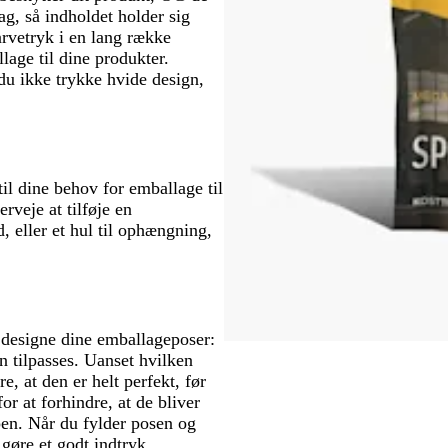
lag, så indholdet holder sig
arvetryk i en lang række
lage til dine produkter.
du ikke trykke hvide design,
il dine behov for emballage til
rveje at tilføje en
, eller et hul til ophængning,
t designe dine emballageposer:
n tilpasses. Uanset hvilken
e, at den er helt perfekt, før
for at forhindre, at de bliver
en. Når du fylder posen og
 gøre et godt indtryk.