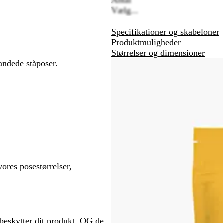
Vælg...
Specifikationer og skabeloner
Produktmuligheder
Størrelser og dimensioner
randede ståposer.
ores posestørrelser,
beskytter dit produkt, OG de