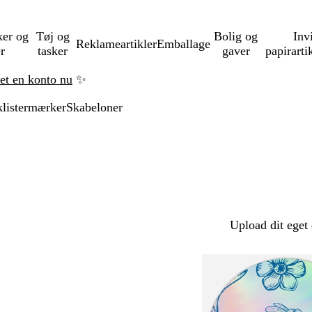
ker og
Tøj og
Bolig og
Inv
Reklameartikler
Emballage
er
tasker
gaver
papirarti
ret en konto nu
✨
klistermærker
Skabeloner
Upload dit eget