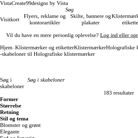
VistaCreate
99designs by Vista
Flyers, reklame og
Skilte, bannere og
Klistermær
Visitkort
kontorartikler
plakater
etikett
Slide
Vil du have en mere personlig oplevelse?
Log ind eller op
1
af
Hjem
Klistermærker og etiketter
Klistermærker
Holografiske 
1
...
-skabeloner til Holografiske klistermærker
Søg i
skabeloner
183 resultater
Filtre
Former
Størrelse
Retning
Stil og tema
Blomster og grønt
Elegante