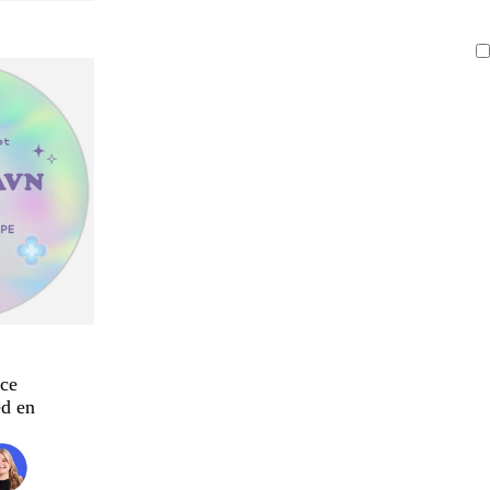
ce
d en