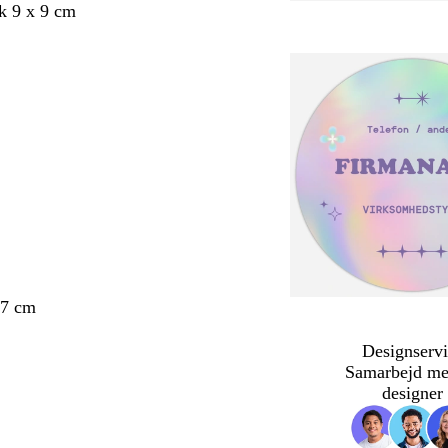
k 9 x 9 cm
 7 cm
Designservi
Samarbejd me
designer