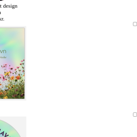
t design
n
kr.