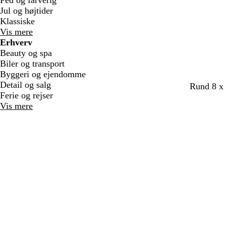
Fed og farverig
Jul og højtider
Klassiske
Vis mere
Erhverv
Beauty og spa
Biler og transport
Byggeri og ejendomme
Detail og salg
m
m
m
m
m
Rund 8 x
Ferie og rejser
ø
ø
ø
ø
ø
Vis mere
r
r
r
r
r
k
k
k
k
k
e
e
e
e
e
b
b
b
b
l
l
r
r
r
i
å
u
u
u
l
n
n
n
l
a