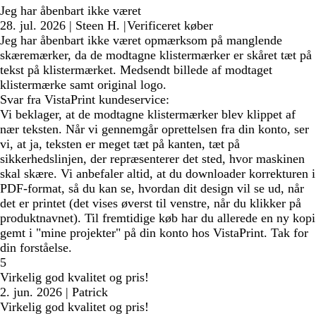
Jeg har åbenbart ikke været
28. jul. 2026
|
Steen H.
|
Verificeret køber
Jeg har åbenbart ikke været opmærksom på manglende
skæremærker, da de modtagne klistermærker er skåret tæt på
tekst på klistermærket. Medsendt billede af modtaget
klistermærke samt original logo.
Svar fra VistaPrint kundeservice:
Vi beklager, at de modtagne klistermærker blev klippet af
nær teksten. Når vi gennemgår oprettelsen fra din konto, ser
vi, at ja, teksten er meget tæt på kanten, tæt på
sikkerhedslinjen, der repræsenterer det sted, hvor maskinen
skal skære. Vi anbefaler altid, at du downloader korrekturen i
PDF-format, så du kan se, hvordan dit design vil se ud, når
det er printet (det vises øverst til venstre, når du klikker på
produktnavnet). Til fremtidige køb har du allerede en ny kopi
gemt i "mine projekter" på din konto hos VistaPrint. Tak for
din forståelse.
5
Virkelig god kvalitet og pris!
2. jun. 2026
|
Patrick
Virkelig god kvalitet og pris!