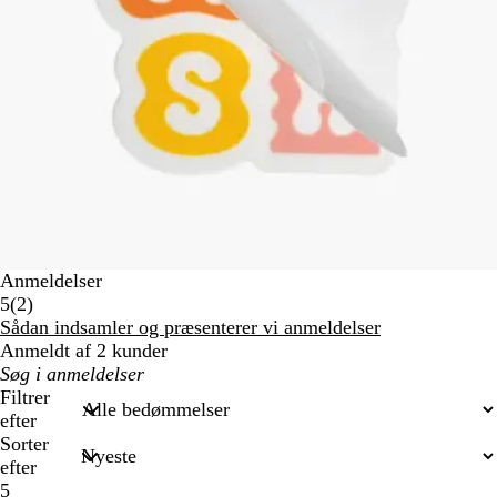
Anmeldelser
2
5
(
2
)
anmeldelser
Sådan indsamler og præsenterer vi anmeldelser
Anmeldt af 2 kunder
Min
søgetekst
Filtrer
efter
Sorter
efter
5