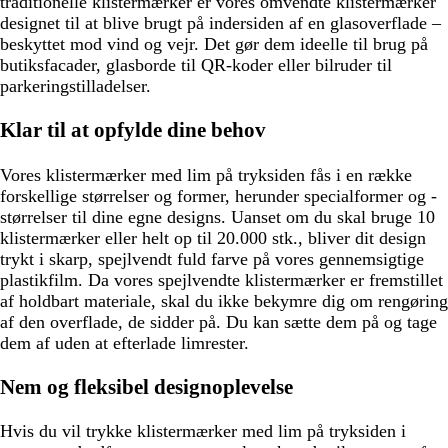
traditionelle klistermærker er vores omvendte klistermærker
designet til at blive brugt på indersiden af en glasoverflade –
beskyttet mod vind og vejr. Det gør dem ideelle til brug på
butiksfacader, glasborde til QR-koder eller bilruder til
parkeringstilladelser.
Klar til at opfylde dine behov
Vores klistermærker med lim på tryksiden fås i en række
forskellige størrelser og former, herunder specialformer og -
størrelser til dine egne designs. Uanset om du skal bruge 10
klistermærker eller helt op til 20.000 stk., bliver dit design
trykt i skarp, spejlvendt fuld farve på vores gennemsigtige
plastikfilm. Da vores spejlvendte klistermærker er fremstillet
af holdbart materiale, skal du ikke bekymre dig om rengøring
af den overflade, de sidder på. Du kan sætte dem på og tage
dem af uden at efterlade limrester.
Nem og fleksibel designoplevelse
Hvis du vil trykke klistermærker med lim på tryksiden i