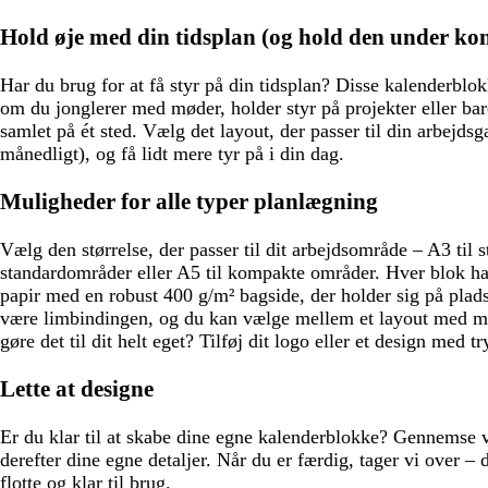
ø
d
Hold øje med din tidsplan (og hold den under kon
Har du brug for at få styr på din tidsplan? Disse kalenderblok
om du jonglerer med møder, holder styr på projekter eller ba
samlet på ét sted. Vælg det layout, der passer til din arbejdsga
månedligt), og få lidt mere tyr på i din dag.
Muligheder for alle typer planlægning
Vælg den størrelse, der passer til dit arbejdsområde – A3 til s
standardområder eller A5 til kompakte områder. Hver blok ha
papir med en robust 400 g/m² bagside, der holder sig på plads
være limbindingen, og du kan vælge mellem et layout med mån
gøre det til dit helt eget? Tilføj dit logo eller et design med t
Lette at designe
Er du klar til at skabe dine egne kalenderblokke? Gennemse vo
derefter dine egne detaljer. Når du er færdig, tager vi over
flotte og klar til brug.