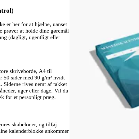
r
ø
trol)
n
ke er her for at hjælpe, uanset
re prøver at holde dine gøremål
ng (dagligt, ugentligt eller
tore skriveborde, A4 til
r 50 sider med 90 g/m² hvidt
. Siderne rives nemt af takket
eder, uger eller dage. Vil du
ryk for et personligt præg.
res skabeloner, og tilføj
 – dine kalenderblokke ankommer