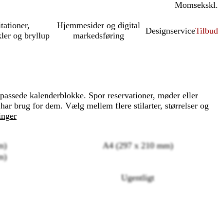
Moms
inkl.
ekskl.
itationer,
Hjemmesider og digital
Designservice
Tilbud
kler og bryllup
markedsføring
passede kalenderblokke. Spor reservationer, møder eller
u har brug for dem. Vælg mellem flere stilarter, størrelser og
inger
m)
A4 (297 x 210 mm)
m)
Ugentligt
Loading
options