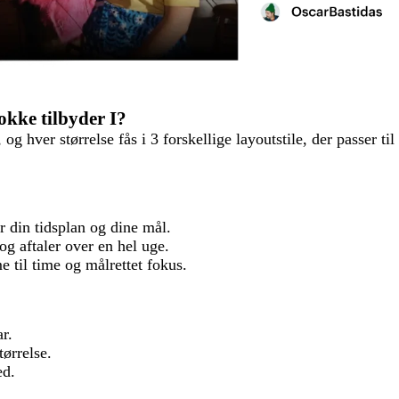
okke tilbyder I?
og hver størrelse fås i 3 forskellige layoutstile, der passer til
r din tidsplan og dine mål.
og aftaler over en hel uge.
e til time og målrettet fokus.
r.
ørrelse.
ed.