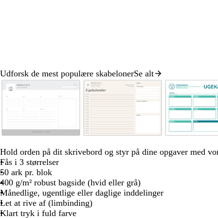
Udforsk de mest populære skabeloner
Se alt
Slide
1
af
8
l
c
l
s
c
l
c
l
h
y
r
y
ø
r
y
r
y
v
Hold orden på dit skrivebord og styr på dine opgaver med vo
s
e
s
g
e
s
e
s
i
Fås i 3 størrelser
e
m
e
r
m
l
m
e
d
50 ark pr. blok
g
e
b
ø
e
y
e
g
400 g/m² robust bagside (hvid eller grå)
r
l
n
s
r
Månedlige, ugentlige eller daglige inddelinger
å
å
e
å
Let at rive af (limbinding)
r
Klart tryk i fuld farve