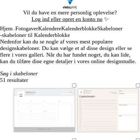
Slide
Vil du have en mere personlig oplevelse?
1
Log ind eller opret en konto nu
✨
af
Hjem
Fotogaver
Kalendere
Kalenderblokke
Skabeloner
1
...
-skabeloner til Kalenderblokke
Nedenfor kan du se nogle af vores mest populære
designskabeloner. Du kan vælge et af disse design eller se
flere i vores galleri. Når du har fundet noget, du kan lide,
kan du tilføre dine egne detaljer i vores online designstudie.
Søg i skabeloner
51 resultater
Filtre
l
c
l
s
c
l
c
l