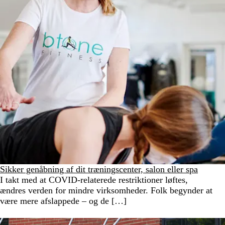
Sikker genåbning af dit træningscenter, salon eller spa
I takt med at COVID-relaterede restriktioner løftes,
ændres verden for mindre virksomheder. Folk begynder at
være mere afslappede – og de […]