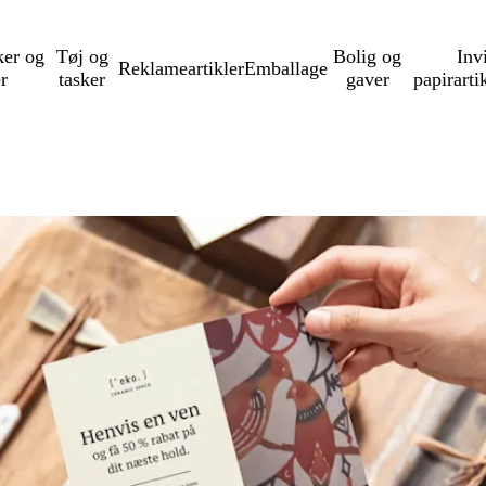
ker og
Tøj og
Bolig og
Inv
Reklameartikler
Emballage
er
tasker
gaver
papirarti