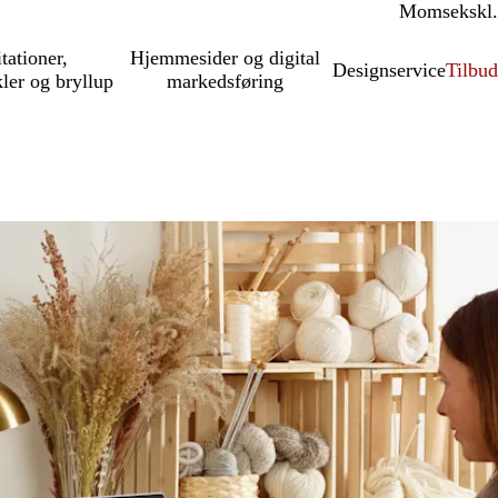
Moms
inkl.
ekskl.
itationer,
Hjemmesider og digital
Designservice
Tilbud
kler og bryllup
markedsføring