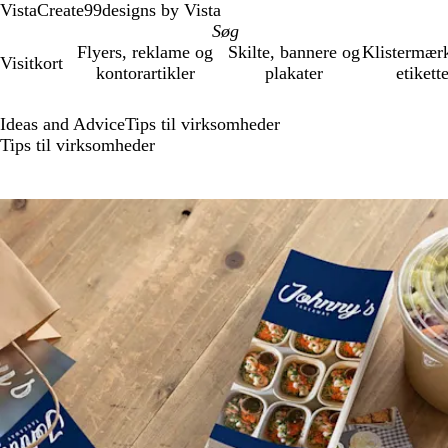
VistaCreate
99designs by Vista
Flyers, reklame og
Skilte, bannere og
Klistermær
Visitkort
kontorartikler
plakater
etikett
Ideas and Advice
Tips til virksomheder
Tips til virksomheder