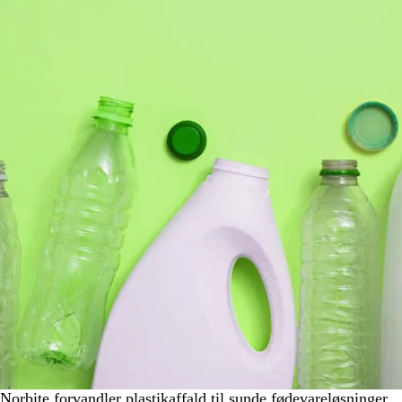
Norbite forvandler plastikaffald til sunde fødevareløsninger