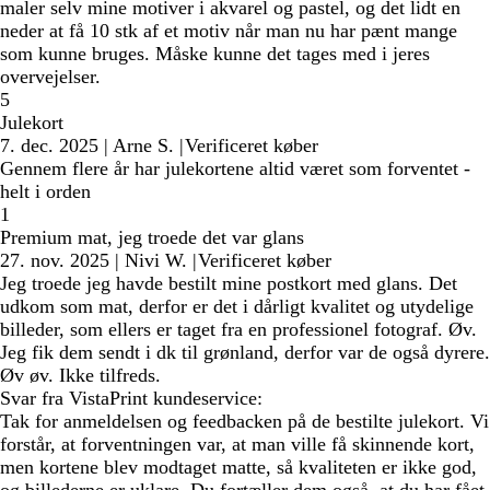
maler selv mine motiver i akvarel og pastel, og det lidt en
neder at få 10 stk af et motiv når man nu har pænt mange
som kunne bruges. Måske kunne det tages med i jeres
overvejelser.
5
Julekort
7. dec. 2025
|
Arne S.
|
Verificeret køber
Gennem flere år har julekortene altid været som forventet -
helt i orden
1
Premium mat, jeg troede det var glans
27. nov. 2025
|
Nivi W.
|
Verificeret køber
Jeg troede jeg havde bestilt mine postkort med glans. Det
udkom som mat, derfor er det i dårligt kvalitet og utydelige
billeder, som ellers er taget fra en professionel fotograf. Øv.
Jeg fik dem sendt i dk til grønland, derfor var de også dyrere.
Øv øv. Ikke tilfreds.
Svar fra VistaPrint kundeservice:
Tak for anmeldelsen og feedbacken på de bestilte julekort. Vi
forstår, at forventningen var, at man ville få skinnende kort,
men kortene blev modtaget matte, så kvaliteten er ikke god,