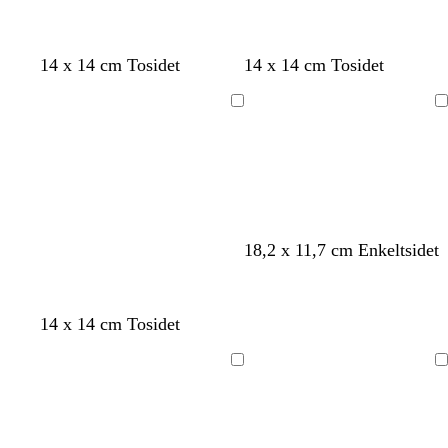
m
c
s
h
h
h
14 x 14 cm Tosidet
14 x 14 cm Tosidet
ø
r
o
v
v
v
r
e
r
i
i
i
Indlæser
Indlæser
k
m
t
d
d
d
e
e
g
r
å
18,2 x 11,7 cm Enkeltsidet
14 x 14 cm Tosidet
Indlæser
Indlæser