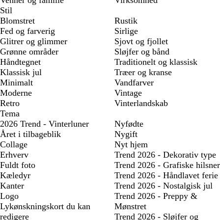
Venner og familie
Virksomhed
Stil
Blomstret
Rustik
Fed og farverig
Sirlige
Glitrer og glimmer
Sjovt og fjollet
Grønne områder
Sløjfer og bånd
Håndtegnet
Traditionelt og klassisk
Klassisk jul
Træer og kranse
Minimalt
Vandfarver
Moderne
Vintage
Retro
Vinterlandskab
Tema
2026 Trend - Vinterluner
Nyfødte
Året i tilbageblik
Nygift
Collage
Nyt hjem
Erhverv
Trend 2026 - Dekorativ type
Fuldt foto
Trend 2026 - Grafiske hilsner
Kæledyr
Trend 2026 - Håndlavet ferie
Kanter
Trend 2026 - Nostalgisk jul
Logo
Trend 2026 - Preppy &
Lykønskningskort du kan
Mønstret
redigere
Trend 2026 - Sløjfer og