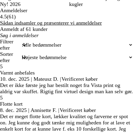
Ny! 2026
kugler
Anmeldelser
61
4.5
(
61
)
anmeldelser
Sådan indsamler og præsenterer vi anmeldelser
Anmeldt af 61 kunder
Min
søgetekst
Filtrer
efter
Sorter
efter
5
Varmt anbefales
10. dec. 2025
|
Mateusz D.
|
Verificeret køber
Det er ikke første jeg har bestilt noget fra Vista print og
aldrig var skuffet. Rigtig fint virtuel design man kan selv gør.
5
Flotte kort
8. dec. 2025
|
Annisette F.
|
Verificeret køber
Det er meget flotte kort, lækker kvalitet og farverne er spot
on. Jeg kunne dog godt tænke mig muligheden for at lave et
enkelt kort for at kunne lave f. eks 10 forskellige kort. Jeg