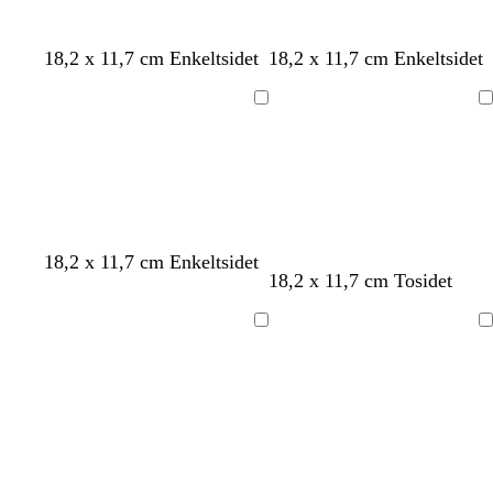
h
h
h
18,2 x 11,7 cm Enkeltsidet
18,2 x 11,7 cm Enkeltsidet
v
v
v
i
i
i
Indlæser
Indlæser
d
d
d
h
s
r
18,2 x 11,7 cm Enkeltsidet
m
c
s
18,2 x 11,7 cm Tosidet
v
o
ø
ø
r
o
i
r
d
r
e
r
d
t
Indlæser
Indlæser
k
m
t
e
e
g
r
å