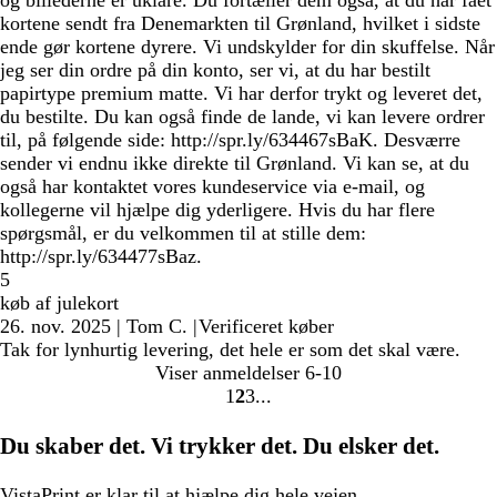
og billederne er uklare. Du fortæller dem også, at du har fået
kortene sendt fra Denemarkten til Grønland, hvilket i sidste
ende gør kortene dyrere. Vi undskylder for din skuffelse. Når
jeg ser din ordre på din konto, ser vi, at du har bestilt
papirtype premium matte. Vi har derfor trykt og leveret det,
du bestilte. Du kan også finde de lande, vi kan levere ordrer
til, på følgende side: http://spr.ly/634467sBaK. Desværre
sender vi endnu ikke direkte til Grønland. Vi kan se, at du
også har kontaktet vores kundeservice via e-mail, og
kollegerne vil hjælpe dig yderligere. Hvis du har flere
spørgsmål, er du velkommen til at stille dem:
http://spr.ly/634477sBaz.
5
køb af julekort
26. nov. 2025
|
Tom C.
|
Verificeret køber
Tak for lynhurtig levering, det hele er som det skal være.
Viser anmeldelser
6-10
1
2
3
Gå
Gå
Gå
til
til
til
Du skaber det. Vi trykker det. Du elsker det.
side
side
side
VistaPrint er
klar til at hjælpe
dig hele vejen.