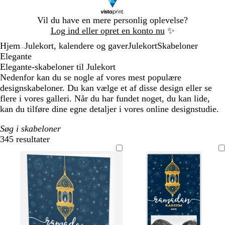
Slide
Vil du have en mere personlig oplevelse?
1
Log ind eller opret en konto nu
✨
af
Hjem
Julekort, kalendere og gaver
Julekort
Skabeloner
1
...
Elegante
Elegante-skabeloner til Julekort
Nedenfor kan du se nogle af vores mest populære
designskabeloner. Du kan vælge et af disse design eller se
flere i vores galleri. Når du har fundet noget, du kan lide,
kan du tilføre dine egne detaljer i vores online designstudie.
Søg i skabeloner
345 resultater
Filtre