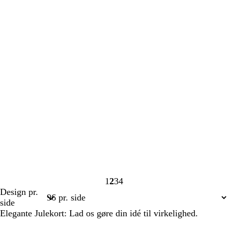
1
2
3
4
Side
Side
Side
Side
Design pr.
1
2
3
4
side
Elegante Julekort: Lad os gøre din idé til virkelighed.