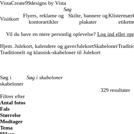
VistaCreate
99designs by Vista
Flyers, reklame og
Skilte, bannere og
Klistermær
Visitkort
kontorartikler
plakater
etikett
Slide
Vil du have en mere personlig oplevelse?
Log ind eller op
1
af
Hjem
Julekort, kalendere og gaver
Julekort
Skabeloner
Traditi
1
...
Traditionelt og klassisk-skabeloner til Julekort
Søg i
skabeloner
329 resultater
Filtre
Filtrer efter
Antal fotos
Fals
Størrelse
Modtager
Tema