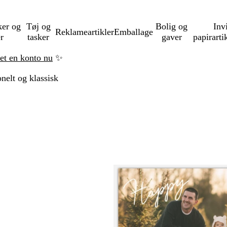
ker og
Tøj og
Bolig og
Inv
Reklameartikler
Emballage
er
tasker
gaver
papirarti
ret en konto nu
✨
onelt og klassisk