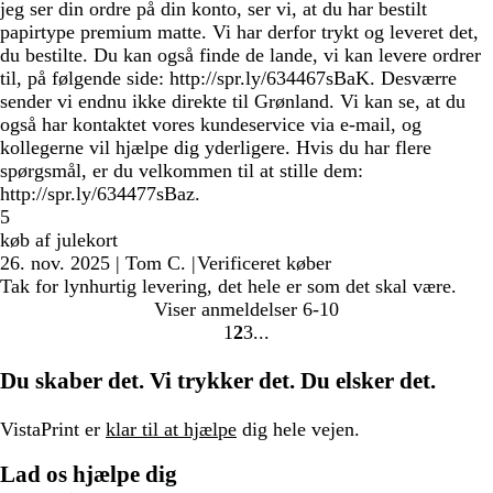
jeg ser din ordre på din konto, ser vi, at du har bestilt
papirtype premium matte. Vi har derfor trykt og leveret det,
du bestilte. Du kan også finde de lande, vi kan levere ordrer
til, på følgende side: http://spr.ly/634467sBaK. Desværre
sender vi endnu ikke direkte til Grønland. Vi kan se, at du
også har kontaktet vores kundeservice via e-mail, og
kollegerne vil hjælpe dig yderligere. Hvis du har flere
spørgsmål, er du velkommen til at stille dem:
http://spr.ly/634477sBaz.
5
køb af julekort
26. nov. 2025
|
Tom C.
|
Verificeret køber
Tak for lynhurtig levering, det hele er som det skal være.
Viser anmeldelser
6-10
1
2
3
Gå
Gå
Gå
til
til
til
Du skaber det. Vi trykker det. Du elsker det.
side
side
side
VistaPrint er
klar til at hjælpe
dig hele vejen.
Lad os hjælpe dig