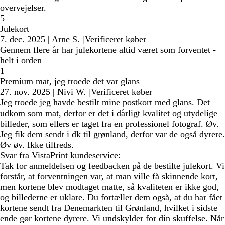
overvejelser.
5
Julekort
7. dec. 2025
|
Arne S.
|
Verificeret køber
Gennem flere år har julekortene altid været som forventet -
helt i orden
1
Premium mat, jeg troede det var glans
27. nov. 2025
|
Nivi W.
|
Verificeret køber
Jeg troede jeg havde bestilt mine postkort med glans. Det
udkom som mat, derfor er det i dårligt kvalitet og utydelige
billeder, som ellers er taget fra en professionel fotograf. Øv.
Jeg fik dem sendt i dk til grønland, derfor var de også dyrere.
Øv øv. Ikke tilfreds.
Svar fra VistaPrint kundeservice:
Tak for anmeldelsen og feedbacken på de bestilte julekort. Vi
forstår, at forventningen var, at man ville få skinnende kort,
men kortene blev modtaget matte, så kvaliteten er ikke god,
og billederne er uklare. Du fortæller dem også, at du har fået
kortene sendt fra Denemarkten til Grønland, hvilket i sidste
ende gør kortene dyrere. Vi undskylder for din skuffelse. Når