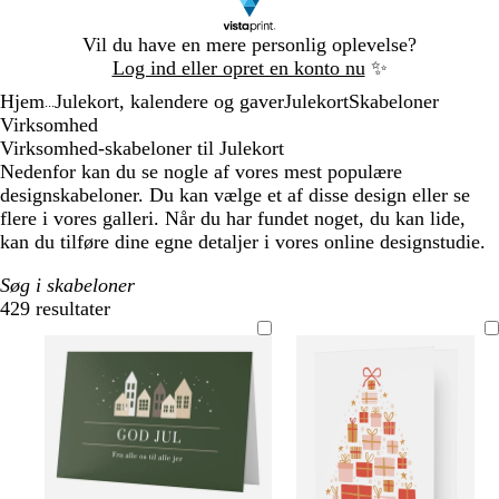
Slide
Vil du have en mere personlig oplevelse?
1
Log ind eller opret en konto nu
✨
af
Hjem
Julekort, kalendere og gaver
Julekort
Skabeloner
1
...
Virksomhed
Virksomhed-skabeloner til Julekort
Nedenfor kan du se nogle af vores mest populære
designskabeloner. Du kan vælge et af disse design eller se
flere i vores galleri. Når du har fundet noget, du kan lide,
kan du tilføre dine egne detaljer i vores online designstudie.
Søg i skabeloner
429 resultater
Filtre