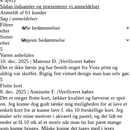
61
4.5
(
61
)
anmeldelser
Sådan indsamler og præsenterer vi anmeldelser
Anmeldt af 61 kunder
Min
søgetekst
Filtrer
efter
Sorter
efter
5
Varmt anbefales
10. dec. 2025
|
Mateusz D.
|
Verificeret køber
Det er ikke første jeg har bestilt noget fra Vista print og
aldrig var skuffet. Rigtig fint virtuel design man kan selv gør.
5
Flotte kort
8. dec. 2025
|
Annisette F.
|
Verificeret køber
Det er meget flotte kort, lækker kvalitet og farverne er spot
on. Jeg kunne dog godt tænke mig muligheden for at lave et
enkelt kort for at kunne lave f. eks 10 forskellige kort. Jeg
maler selv mine motiver i akvarel og pastel, og det lidt en
neder at få 10 stk af et motiv når man nu har pænt mange
som kunne bruges. Måske kunne det tages med i jeres