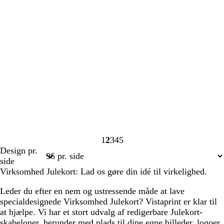
1
2
3
4
5
Side
Side
Side
Side
Side
Design pr.
1
2
3
4
5
side
Virksomhed Julekort: Lad os gøre din idé til virkelighed.
Leder du efter en nem og ustressende måde at lave
specialdesignede Virksomhed Julekort? Vistaprint er klar til
at hjælpe. Vi har et stort udvalg af redigerbare Julekort-
skabeloner, herunder med plads til dine egne billeder, logoer