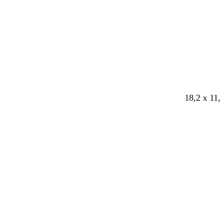
f
s
a
r
v
e
t
18,2 x 11
Indlæser