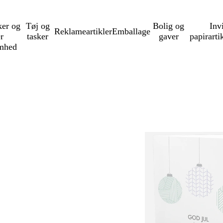
ker og
Tøj og
Bolig og
Inv
Reklameartikler
Emballage
er
tasker
gaver
papirarti
mhed