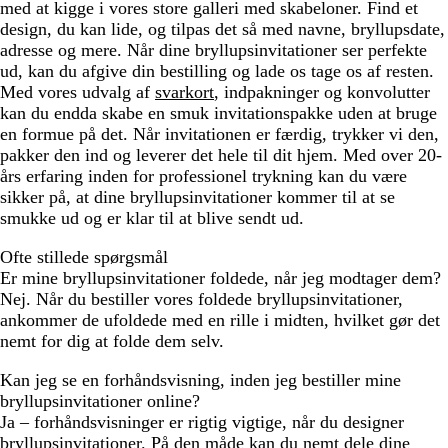
med at kigge i vores store galleri med skabeloner. Find et
design, du kan lide, og tilpas det så med navne, bryllupsdate,
adresse og mere. Når dine bryllupsinvitationer ser perfekte
ud, kan du afgive din bestilling og lade os tage os af resten.
Med vores udvalg af
svarkort
, indpakninger og konvolutter
kan du endda skabe en smuk invitationspakke uden at bruge
en formue på det. Når invitationen er færdig, trykker vi den,
pakker den ind og leverer det hele til dit hjem. Med over 20-
års erfaring inden for professionel trykning kan du være
sikker på, at dine bryllupsinvitationer kommer til at se
smukke ud og er klar til at blive sendt ud.
Ofte stillede spørgsmål
Er mine bryllupsinvitationer foldede, når jeg modtager dem?
Nej. Når du bestiller vores foldede bryllupsinvitationer,
ankommer de ufoldede med en rille i midten, hvilket gør det
nemt for dig at folde dem selv.
Kan jeg se en forhåndsvisning, inden jeg bestiller mine
bryllupsinvitationer online?
Ja – forhåndsvisninger er rigtig vigtige, når du designer
bryllupsinvitationer. På den måde kan du nemt dele dine