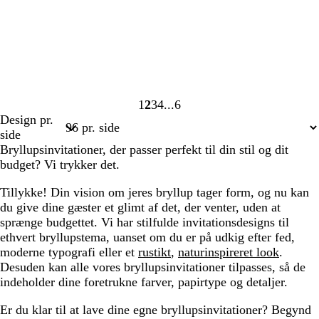
1
2
3
4
6
Side
Side
Side
Side
Side
Design pr.
1
2
3
4
6
side
Bryllupsinvitationer, der passer perfekt til din stil og dit
budget? Vi trykker det.
Tillykke! Din vision om jeres bryllup tager form, og nu kan
du give dine gæster et glimt af det, der venter, uden at
sprænge budgettet. Vi har stilfulde invitationsdesigns til
ethvert bryllupstema, uanset om du er på udkig efter fed,
moderne typografi eller et
rustikt
,
naturinspireret look
.
Desuden kan alle vores bryllupsinvitationer tilpasses, så de
indeholder dine foretrukne farver, papirtype og detaljer.
Er du klar til at lave dine egne bryllupsinvitationer? Begynd