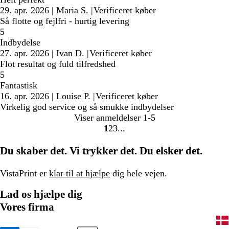
29. apr. 2026
|
Maria S.
|
Verificeret køber
Så flotte og fejlfri - hurtig levering
5
Indbydelse
27. apr. 2026
|
Ivan D.
|
Verificeret køber
Flot resultat og fuld tilfredshed
5
Fantastisk
16. apr. 2026
|
Louise P.
|
Verificeret køber
Virkelig god service og så smukke indbydelser
Viser anmeldelser
1-5
1
2
3
Gå
Gå
Gå
til
til
til
Du skaber det. Vi trykker det. Du elsker det.
side
side
side
VistaPrint er
klar til at hjælpe
dig hele vejen.
Lad os hjælpe dig
Vores firma