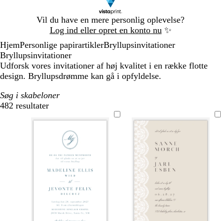
Slide
Vil du have en mere personlig oplevelse?
1
Log ind eller opret en konto nu
✨
af
Hjem
Personlige papirartikler
Bryllupsinvitationer
1
Bryllupsinvitationer
Udforsk vores invitationer af høj kvalitet i en række flotte
design. Bryllupsdrømme kan gå i opfyldelse.
Søg i skabeloner
482 resultater
Filtre