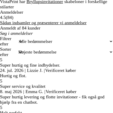
VistaPrint har
Bryllupsinvitationer
skabeloner i forskellige
stilarter
Anmeldelser
84
4.5
(
84
)
anmeldelser
Sådan indsamler og præsenterer vi anmeldelser
Anmeldt af 84 kunder
Min
søgetekst
Filtrer
efter
Sorter
efter
5
Super hurtig og fine indbydelser.
24. jul. 2026
|
Lizzie J.
|
Verificeret køber
Hurtig og flot.
5
Super service og kvalitet
8. maj 2026
|
Emma G.
|
Verificeret køber
Super hurtig levering og flotte invitationer - fik også god
hjælp fra en chatbot.
5
Helt perfekt