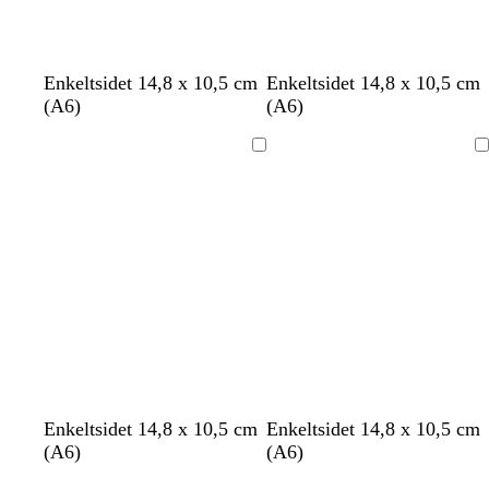
s
l
l
Enkeltsidet 14,8 x 10,5 cm
Enkeltsidet 14,8 x 10,5 cm
ø
y
y
(A6)
(A6)
g
s
s
r
e
e
Indlæser
Indlæser
ø
g
b
n
r
l
å
å
o
l
b
b
h
h
h
h
h
Enkeltsidet 14,8 x 10,5 cm
Enkeltsidet 14,8 x 10,5 cm
l
y
l
e
v
v
v
v
v
(A6)
(A6)
i
s
å
i
i
i
i
i
i