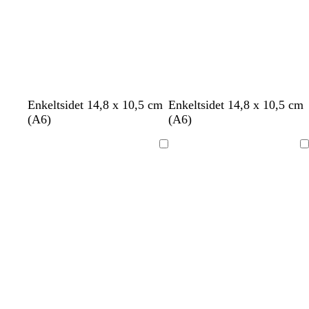
Indlæser
Indlæser
e
g
r
å
h
h
h
h
h
h
h
Enkeltsidet 14,8 x 10,5 cm
Enkeltsidet 14,8 x 10,5 cm
v
v
v
v
v
v
v
(A6)
(A6)
i
i
i
i
i
i
i
d
d
d
d
d
d
d
Indlæser
Indlæser