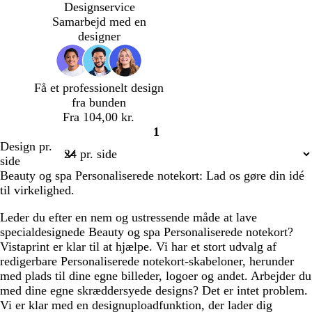
v
l
g
g
d
d
d
d
d
Designservice
e
y
r
e
Samarbejd med en
n
s
ø
designer
g
e
n
r
r
ø
ø
Få et professionelt design
n
d
fra bunden
Fra 104,00 kr.
1
Side
Design pr.
1
side
Beauty og spa Personaliserede notekort: Lad os gøre din idé
til virkelighed.
Leder du efter en nem og ustressende måde at lave
specialdesignede Beauty og spa Personaliserede notekort?
Vistaprint er klar til at hjælpe. Vi har et stort udvalg af
redigerbare Personaliserede notekort-skabeloner, herunder
med plads til dine egne billeder, logoer og andet. Arbejder du
med dine egne skræddersyede designs? Det er intet problem.
Vi er klar med en designuploadfunktion, der lader dig