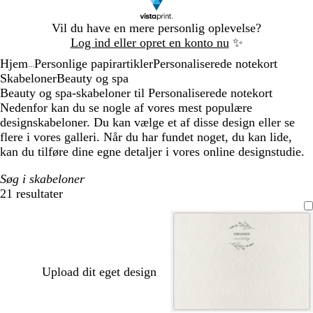
Slide
Vil du have en mere personlig oplevelse?
1
Log ind eller opret en konto nu
✨
af
Hjem
Personlige papirartikler
Personaliserede notekort
1
...
Skabeloner
Beauty og spa
Beauty og spa-skabeloner til Personaliserede notekort
Nedenfor kan du se nogle af vores mest populære
designskabeloner. Du kan vælge et af disse design eller se
flere i vores galleri. Når du har fundet noget, du kan lide,
kan du tilføre dine egne detaljer i vores online designstudie.
Søg i skabeloner
21 resultater
Filtre
Upload dit eget design