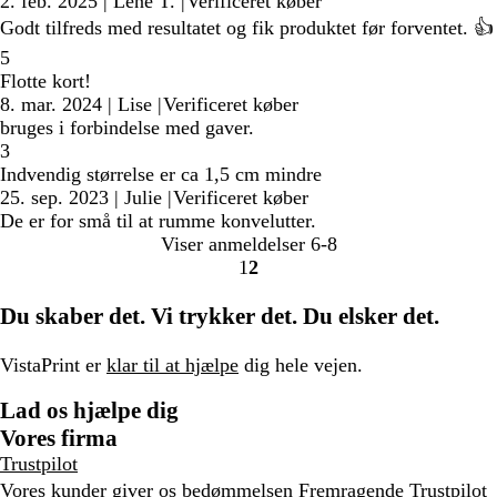
2. feb. 2025
|
Lene T.
|
Verificeret køber
Godt tilfreds med resultatet og fik produktet før forventet. 👍
5
Flotte kort!
8. mar. 2024
|
Lise
|
Verificeret køber
bruges i forbindelse med gaver.
3
Indvendig størrelse er ca 1,5 cm mindre
25. sep. 2023
|
Julie
|
Verificeret køber
De er for små til at rumme konvelutter.
Viser anmeldelser
6-8
1
2
Gå
Gå
til
til
Du skaber det. Vi trykker det. Du elsker det.
side
side
VistaPrint er
klar til at hjælpe
dig hele vejen.
Lad os hjælpe dig
Vores firma
Trustpilot
Vores kunder giver os bedømmelsen Fremragende
Trustpilot