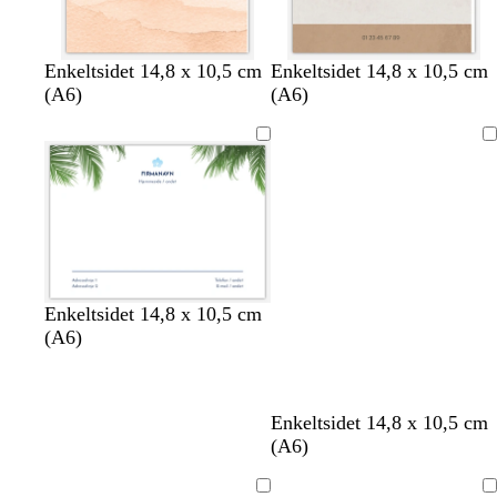
c
s
l
l
s
l
Enkeltsidet 14,8 x 10,5 cm
Enkeltsidet 14,8 x 10,5 cm
r
ø
y
y
y
y
(A6)
(A6)
e
g
s
s
r
s
m
r
e
e
e
e
Indlæser
e
ø
g
b
n
b
n
r
l
f
l
å
å
a
å
r
v
e
t
Enkeltsidet 14,8 x 10,5 cm
(A6)
c
l
Enkeltsidet 14,8 x 10,5 cm
r
y
(A6)
e
s
m
e