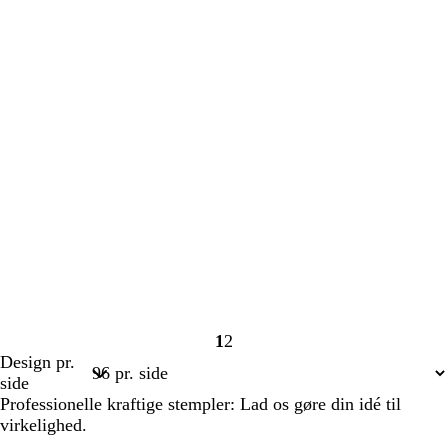
1
2
Side
Side
Design pr.
1
2
side
Professionelle kraftige stempler: Lad os gøre din idé til
virkelighed.