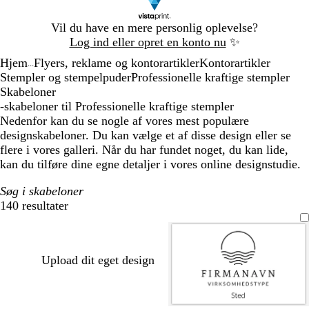
Slide
Vil du have en mere personlig oplevelse?
1
Log ind eller opret en konto nu
✨
af
Hjem
Flyers, reklame og kontorartikler
Kontorartikler
1
...
Stempler og stempelpuder
Professionelle kraftige stempler
Skabeloner
-skabeloner til Professionelle kraftige stempler
Nedenfor kan du se nogle af vores mest populære
designskabeloner. Du kan vælge et af disse design eller se
flere i vores galleri. Når du har fundet noget, du kan lide,
kan du tilføre dine egne detaljer i vores online designstudie.
Søg i skabeloner
140 resultater
Filtre
Upload dit eget design