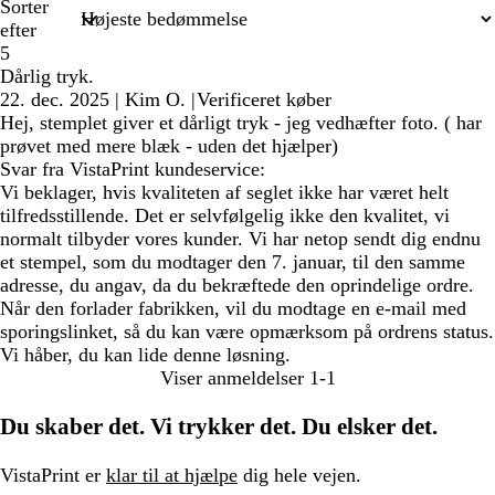
Sorter
efter
5
Dårlig tryk.
22. dec. 2025
|
Kim O.
|
Verificeret køber
Hej, stemplet giver et dårligt tryk - jeg vedhæfter foto. ( har
prøvet med mere blæk - uden det hjælper)
Svar fra VistaPrint kundeservice:
Vi beklager, hvis kvaliteten af seglet ikke har været helt
tilfredsstillende. Det er selvfølgelig ikke den kvalitet, vi
normalt tilbyder vores kunder. Vi har netop sendt dig endnu
et stempel, som du modtager den 7. januar, til den samme
adresse, du angav, da du bekræftede den oprindelige ordre.
Når den forlader fabrikken, vil du modtage en e-mail med
sporingslinket, så du kan være opmærksom på ordrens status.
Vi håber, du kan lide denne løsning.
Viser anmeldelser
1-1
Du skaber det. Vi trykker det. Du elsker det.
VistaPrint er
klar til at hjælpe
dig hele vejen.