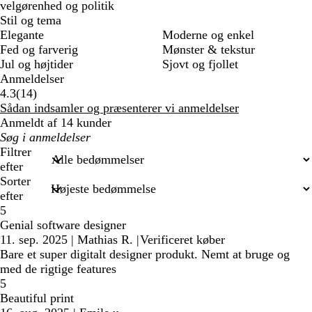
velgørenhed og politik
Stil og tema
Elegante
Moderne og enkel
Fed og farverig
Mønster & tekstur
Jul og højtider
Sjovt og fjollet
Anmeldelser
14
4.3
(
14
)
anmeldelser
Sådan indsamler og præsenterer vi anmeldelser
Anmeldt af 14 kunder
Min
søgetekst
Filtrer
efter
Sorter
efter
5
Genial software designer
11. sep. 2025
|
Mathias R.
|
Verificeret køber
Bare et super digitalt designer produkt. Nemt at bruge og
med de rigtige features
5
Beautiful print