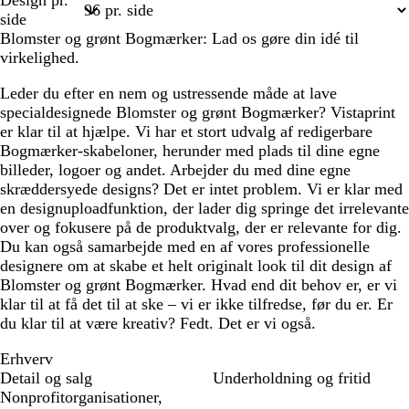
Design pr.
1
2
side
Blomster og grønt Bogmærker: Lad os gøre din idé til
virkelighed.
Leder du efter en nem og ustressende måde at lave
specialdesignede Blomster og grønt Bogmærker? Vistaprint
er klar til at hjælpe. Vi har et stort udvalg af redigerbare
Bogmærker-skabeloner, herunder med plads til dine egne
billeder, logoer og andet. Arbejder du med dine egne
skræddersyede designs? Det er intet problem. Vi er klar med
en designuploadfunktion, der lader dig springe det irrelevante
over og fokusere på de produktvalg, der er relevante for dig.
Du kan også samarbejde med en af vores professionelle
designere om at skabe et helt originalt look til dit design af
Blomster og grønt Bogmærker. Hvad end dit behov er, er vi
klar til at få det til at ske – vi er ikke tilfredse, før du er. Er
du klar til at være kreativ? Fedt. Det er vi også.
Erhverv
Detail og salg
Underholdning og fritid
Nonprofitorganisationer,