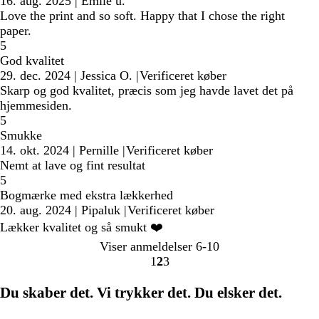
16. aug. 2025
|
Emile u.
Love the print and so soft. Happy that I chose the right
paper.
5
God kvalitet
29. dec. 2024
|
Jessica O.
|
Verificeret køber
Skarp og god kvalitet, præcis som jeg havde lavet det på
hjemmesiden.
5
Smukke
14. okt. 2024
|
Pernille
|
Verificeret køber
Nemt at lave og fint resultat
5
Bogmærke med ekstra lækkerhed
20. aug. 2024
|
Pipaluk
|
Verificeret køber
Lækker kvalitet og så smukt ❤️
Viser anmeldelser
6-10
1
2
3
Gå
Gå
Gå
til
til
til
Du skaber det. Vi trykker det. Du elsker det.
side
side
side