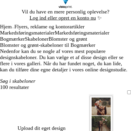
Slide
Vil du have en mere personlig oplevelse?
1
Log ind eller opret en konto nu
✨
af
Hjem
Flyers, reklame og kontorartikler
1
...
Markedsføringsmaterialer
Markedsføringsmaterialer
Bogmærker
Skabeloner
Blomster og grønt
Blomster og grønt-skabeloner til Bogmærker
Nedenfor kan du se nogle af vores mest populære
designskabeloner. Du kan vælge et af disse design eller se
flere i vores galleri. Når du har fundet noget, du kan lide,
kan du tilføre dine egne detaljer i vores online designstudie.
Søg i skabeloner
100 resultater
Filtre
Upload dit eget design