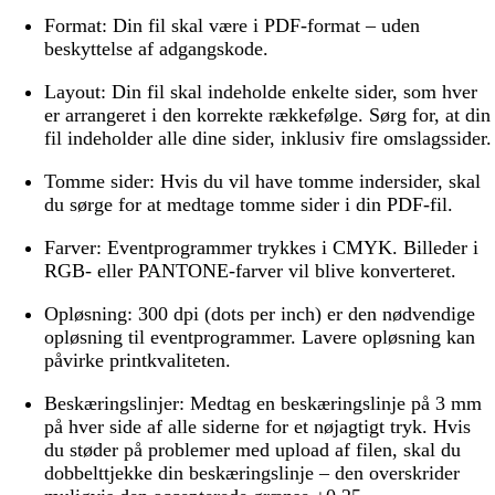
Format:
Din fil skal være i PDF-format – uden
beskyttelse af adgangskode.
Layout:
Din fil skal indeholde enkelte sider, som hver
er arrangeret i den korrekte rækkefølge. Sørg for, at din
fil indeholder alle dine sider, inklusiv fire omslagssider.
Tomme sider:
Hvis du vil have tomme indersider, skal
du sørge for at medtage tomme sider i din PDF-fil.
Farver:
Eventprogrammer trykkes i CMYK. Billeder i
RGB- eller PANTONE-farver vil blive konverteret.
Opløsning:
300 dpi (dots per inch) er den nødvendige
opløsning til eventprogrammer. Lavere opløsning kan
påvirke printkvaliteten.
Beskæringslinjer:
Medtag en beskæringslinje på 3 mm
på hver side af alle siderne for et nøjagtigt tryk. Hvis
du støder på problemer med upload af filen, skal du
dobbelttjekke din beskæringslinje – den overskrider