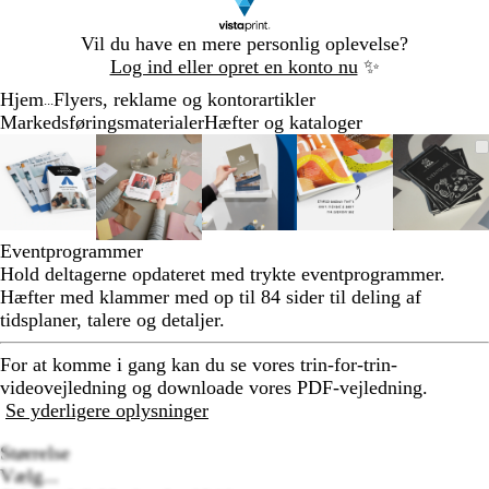
Slide
Vil du have en mere personlig oplevelse?
1
Log ind eller opret en konto nu
✨
af
Hjem
Flyers, reklame og kontorartikler
1
...
Markedsføringsmaterialer
Hæfter og kataloger
Slide
Zoombart
Zoomet
Brug
Klik
Zoombart
Zoomet
Brug
Klik
Zoombart
Zoomet
Brug
Klik
Zoombart
Zoomet
Brug
Klik
Zoomb
Zoom
Brug
Klik
1
billede
til
tasterne
for
billede
til
tasterne
for
billede
til
tasterne
for
billede
til
tasterne
for
billed
til
taster
for
af
minimum
plus
at
minimum
plus
at
minimum
plus
at
minimum
plus
at
mini
plus
at
5
og
udvide
og
udvide
og
udvide
og
udvide
og
udvid
minus
minus
minus
minus
minus
Eventprogrammer
til
til
til
til
til
Hold deltagerne opdateret med trykte eventprogrammer.
at
at
at
at
at
Hæfter med klammer med op til 84 sider til deling af
zoome
zoome
zoome
zoome
zoom
tidsplaner, talere og detaljer.
og
og
og
og
og
piletasterne
piletasterne
piletasterne
piletasterne
pileta
For at komme i gang kan du se vores trin-for-trin-
til
til
til
til
til
videovejledning og downloade vores PDF-vejledning.
at
at
at
at
at
Se yderligere oplysninger
panorere
panorere
panorere
panorere
panor
Størrelse
Vælg...