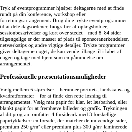
Tryk af eventprogrammer hjælper deltagerne med at finde
rundt på din konference, workshop eller
forretningsarrangement. Brug dine trykte eventprogrammer
til at dele dagsordener, biografier af oplægsholder,
sessionbeskrivelser og kort over stedet – med 8–84 sider
tilgængelige er der masser af plads til sponsoranerkendelser,
netværkstips og andre vigtige detaljer. Trykte programmer
giver deltagerne noget, de kan vende tilbage til i løbet af
dagen og tage med hjem som en påmindelse om
arrangementet.
Professionelle præsentationsmuligheder
Vælg mellem 6 størrelser – herunder portræt-, landskabs- og
kvadratformater – for at finde den rette løsning til
arrangementet. Vælg mat papir for klar, let læsbarhed, eller
blankt papir for at fremhæve billeder og grafik. Trykningen
af dit program omfatter 4 forsideark med 3 forskellige
papirtykkelser: en forside, der matcher de indvendige sider,
premium 250 g/m² eller premium plus 300 g/m² laminerede