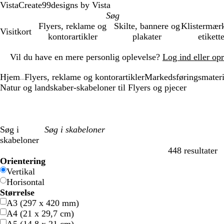
VistaCreate
99designs by Vista
Flyers, reklame og
Skilte, bannere og
Klistermær
Visitkort
kontorartikler
plakater
etikett
Slide
Vil du have en mere personlig oplevelse?
Log ind eller op
1
af
Hjem
Flyers, reklame og kontorartikler
Markedsføringsmateri
1
...
Natur og landskaber-skabeloner til Flyers og pjecer
Søg i
skabeloner
448 resultater
Filtre
Orientering
Vertikal
Horisontal
Størrelse
A3 (297 x 420 mm)
A4 (21 x 29,7 cm)