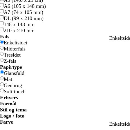
A5 (14,8 x 21 cm)
A6 (105 x 148 mm)
A7 (74 x 105 mm)
DL (99 x 210 mm)
148 x 148 mm
210 x 210 mm
Fals
Enkeltsid
Enkeltsidet
Midterfals
Tresidet
Z-fals
Papirtype
Glansfuld
Mat
Genbrug
Soft touch
Erhverv
Formål
Stil og tema
Logo / foto
Farve
Enkeltsid
B
B
G
G
G
G
o
o
R
R
G
G
H
H
S
S
B
B
c
c
L
L
L
L