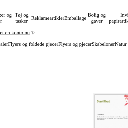
ker og
Tøj og
Bolig og
Inv
Reklameartikler
Emballage
er
tasker
gaver
papirarti
ret en konto nu
✨
aler
Flyers og foldede pjecer
Flyers og pjecer
Skabeloner
Natur