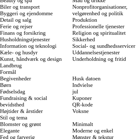
Beauty og spa
Mad og drikke
Biler og transport
Nonprofitorganisationer,
Byggeri og ejendomme
velgørenhed og politik
Detail og salg
Produktion
Ferie og rejser
Professionelle tjenester
Finans og forsikring
Religion og spiritualitet
Husholdningstjenester
Sikkerhed
Information og teknologi
Social- og sundhedsservicer
Kæle- og husdyr
Uddannelsestjenester
Kunst, håndværk og design
Underholdning og fritid
Landbrug
Formål
Begivenheder
Husk datoen
Børn
Indvielse
Fødselsdag
jul
Fundraising & social
Kuponer
bevidsthed
QR-kode
Højtider & årstider
Voksne
Stil og tema
Blomster og grønt
Minimalt
Elegante
Moderne og enkel
Fed og farverig
Mønster & tekstur