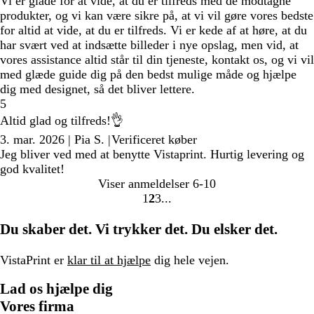
Vi er glade for at vide, at du er tilfreds med de modtagne
produkter, og vi kan være sikre på, at vi vil gøre vores bedste
for altid at vide, at du er tilfreds. Vi er kede af at høre, at du
har svært ved at indsætte billeder i nye opslag, men vid, at
vores assistance altid står til din tjeneste, kontakt os, og vi vil
med glæde guide dig på den bedst mulige måde og hjælpe
dig med designet, så det bliver lettere.
5
Altid glad og tilfreds!👌
3. mar. 2026
|
Pia S.
|
Verificeret køber
Jeg bliver ved med at benytte Vistaprint. Hurtig levering og
god kvalitet!
Viser anmeldelser
6-10
1
2
3
Gå
Gå
Gå
til
til
til
Du skaber det. Vi trykker det. Du elsker det.
side
side
side
VistaPrint er
klar til at hjælpe
dig hele vejen.
Lad os hjælpe dig
Vores firma