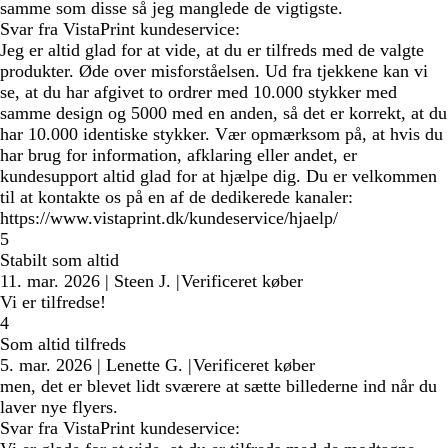
samme som disse så jeg manglede de vigtigste.
Svar fra VistaPrint kundeservice:
Jeg er altid glad for at vide, at du er tilfreds med de valgte
produkter. Øde over misforståelsen. Ud fra tjekkene kan vi
se, at du har afgivet to ordrer med 10.000 stykker med
samme design og 5000 med en anden, så det er korrekt, at du
har 10.000 identiske stykker. Vær opmærksom på, at hvis du
har brug for information, afklaring eller andet, er
kundesupport altid glad for at hjælpe dig. Du er velkommen
til at kontakte os på en af de dedikerede kanaler:
https://www.vistaprint.dk/kundeservice/hjaelp/
5
Stabilt som altid
11. mar. 2026
|
Steen J.
|
Verificeret køber
Vi er tilfredse!
4
Som altid tilfreds
5. mar. 2026
|
Lenette G.
|
Verificeret køber
men, det er blevet lidt sværere at sætte billederne ind når du
laver nye flyers.
Svar fra VistaPrint kundeservice: