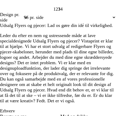
1
2
3
4
Side
Side
Side
Side
Design pr.
1
2
3
4
side
Udsalg Flyers og pjecer: Lad os gøre din idé til virkelighed.
Leder du efter en nem og ustressende måde at lave
specialdesignede Udsalg Flyers og pjecer? Vistaprint er klar
til at hjælpe. Vi har et stort udvalg af redigerbare Flyers og
pjecer-skabeloner, herunder med plads til dine egne billeder,
logoer og andet. Arbejder du med dine egne skræddersyede
designs? Det er intet problem. Vi er klar med en
designuploadfunktion, der lader dig springe det irrelevante
over og fokusere på de produktvalg, der er relevante for dig.
Du kan også samarbejde med en af vores professionelle
designere om at skabe et helt originalt look til dit design af
Udsalg Flyers og pjecer. Hvad end dit behov er, er vi klar til
at få det til at ske – vi er ikke tilfredse, før du er. Er du klar
til at være kreativ? Fedt. Det er vi også.
Erhverv