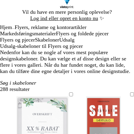
Slide
Vil du have en mere personlig oplevelse?
1
Log ind eller opret en konto nu
✨
af
Hjem
Flyers, reklame og kontorartikler
1
...
Markedsføringsmaterialer
Flyers og foldede pjecer
Flyers og pjecer
Skabeloner
Udsalg
Udsalg-skabeloner til Flyers og pjecer
Nedenfor kan du se nogle af vores mest populære
designskabeloner. Du kan vælge et af disse design eller se
flere i vores galleri. Når du har fundet noget, du kan lide,
kan du tilføre dine egne detaljer i vores online designstudie.
Søg i skabeloner
288 resultater
Filtre