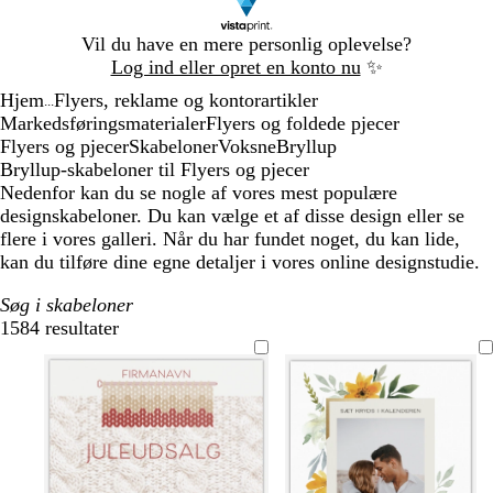
Slide
Vil du have en mere personlig oplevelse?
1
Log ind eller opret en konto nu
✨
af
Hjem
Flyers, reklame og kontorartikler
1
...
Markedsføringsmaterialer
Flyers og foldede pjecer
Flyers og pjecer
Skabeloner
Voksne
Bryllup
Bryllup-skabeloner til Flyers og pjecer
Nedenfor kan du se nogle af vores mest populære
designskabeloner. Du kan vælge et af disse design eller se
flere i vores galleri. Når du har fundet noget, du kan lide,
kan du tilføre dine egne detaljer i vores online designstudie.
Søg i skabeloner
1584 resultater
Filtre