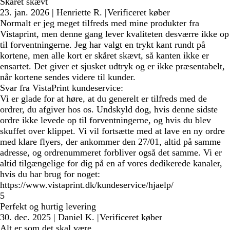
Skåret skævt
23. jan. 2026
|
Henriette R.
|
Verificeret køber
Normalt er jeg meget tilfreds med mine produkter fra
Vistaprint, men denne gang lever kvaliteten desværre ikke op
til forventningerne. Jeg har valgt en trykt kant rundt på
kortene, men alle kort er skåret skævt, så kanten ikke er
ensartet. Det giver et sjusket udtryk og er ikke præsentabelt,
når kortene sendes videre til kunder.
Svar fra VistaPrint kundeservice:
Vi er glade for at høre, at du generelt er tilfreds med de
ordrer, du afgiver hos os. Undskyld dog, hvis denne sidste
ordre ikke levede op til forventningerne, og hvis du blev
skuffet over klippet. Vi vil fortsætte med at lave en ny ordre
med klare flyers, der ankommer den 27/01, altid på samme
adresse, og ordrenummeret forbliver også det samme. Vi er
altid tilgængelige for dig på en af vores dedikerede kanaler,
hvis du har brug for noget:
https://www.vistaprint.dk/kundeservice/hjaelp/
5
Perfekt og hurtig levering
30. dec. 2025
|
Daniel K.
|
Verificeret køber
Alt er som det skal være.