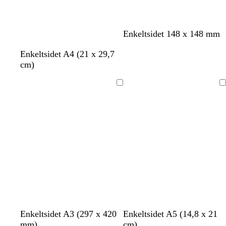
s
h
Enkeltsidet 148 x 148 mm
o
v
Enkeltsidet A4 (21 x 29,7
r
i
cm)
t
d
Indlæser
Indlæser
h
h
h
h
h
h
m
s
h
Enkeltsidet A3 (297 x 420
Enkeltsidet A5 (14,8 x 21
v
v
v
v
v
v
ø
k
v
mm)
cm)