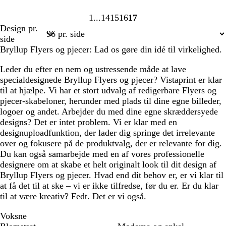
1
14
15
16
17
Side
Side
Side
Side
Side
Design pr.
1
14
15
16
17
side
Bryllup Flyers og pjecer: Lad os gøre din idé til virkelighed.
Leder du efter en nem og ustressende måde at lave
specialdesignede Bryllup Flyers og pjecer? Vistaprint er klar
til at hjælpe. Vi har et stort udvalg af redigerbare Flyers og
pjecer-skabeloner, herunder med plads til dine egne billeder,
logoer og andet. Arbejder du med dine egne skræddersyede
designs? Det er intet problem. Vi er klar med en
designuploadfunktion, der lader dig springe det irrelevante
over og fokusere på de produktvalg, der er relevante for dig.
Du kan også samarbejde med en af vores professionelle
designere om at skabe et helt originalt look til dit design af
Bryllup Flyers og pjecer. Hvad end dit behov er, er vi klar til
at få det til at ske – vi er ikke tilfredse, før du er. Er du klar
til at være kreativ? Fedt. Det er vi også.
Voksne