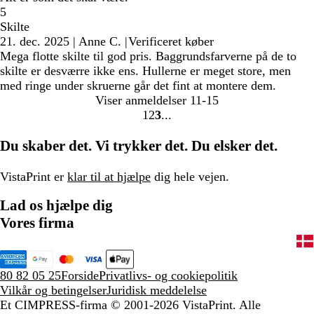
5
Skilte
21. dec. 2025
|
Anne C.
|
Verificeret køber
Mega flotte skilte til god pris. Baggrundsfarverne på de to
skilte er desværre ikke ens. Hullerne er meget store, men
med ringe under skruerne går det fint at montere dem.
Viser anmeldelser
11-15
1
2
3
Gå
Gå
Gå
til
til
til
Du skaber det. Vi trykker det. Du elsker det.
side
side
side
VistaPrint er
klar til at hjælpe
dig hele vejen.
Lad os hjælpe dig
Vores firma
80 82 05 25
Forside
Privatlivs- og cookiepolitik
Vilkår og betingelser
Juridisk meddelelse
Et CIMPRESS-firma
© 2001-2026 VistaPrint. Alle