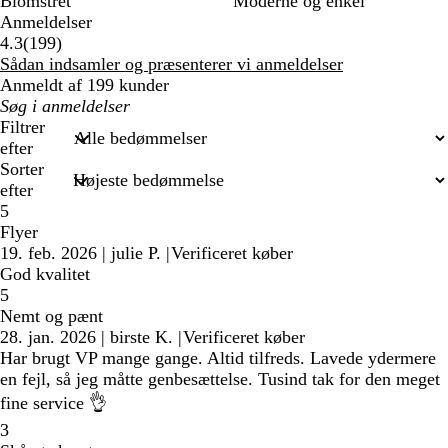
Blomstret
Moderne og enkel
Anmeldelser
199
4.3
(
199
)
anmeldelser
Sådan indsamler og præsenterer vi anmeldelser
Anmeldt af 199 kunder
Min
søgetekst
Filtrer
efter
Sorter
efter
5
Flyer
19. feb. 2026
|
julie P.
|
Verificeret køber
God kvalitet
5
Nemt og pænt
28. jan. 2026
|
birste K.
|
Verificeret køber
Har brugt VP mange gange. Altid tilfreds. Lavede ydermere
en fejl, så jeg måtte genbesættelse. Tusind tak for den meget
fine service 👌
3