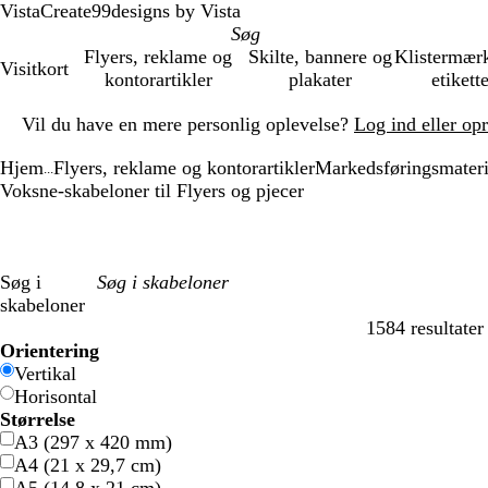
VistaCreate
99designs by Vista
Flyers, reklame og
Skilte, bannere og
Klistermær
Visitkort
kontorartikler
plakater
etikett
Slide
Vil du have en mere personlig oplevelse?
Log ind eller op
1
af
Hjem
Flyers, reklame og kontorartikler
Markedsføringsmateri
1
...
Voksne-skabeloner til Flyers og pjecer
Søg i
skabeloner
1584 resultater
Filtre
Orientering
Vertikal
Horisontal
Størrelse
A3 (297 x 420 mm)
A4 (21 x 29,7 cm)