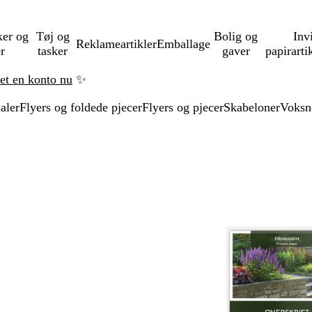
ker og
Tøj og
Bolig og
Inv
Reklameartikler
Emballage
er
tasker
gaver
papirarti
ret en konto nu
✨
aler
Flyers og foldede pjecer
Flyers og pjecer
Skabeloner
Voksn