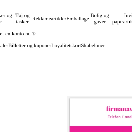
ker og
Tøj og
Bolig og
Inv
Reklameartikler
Emballage
er
tasker
gaver
papirarti
ret en konto nu
✨
aler
Billetter og kuponer
Loyalitetskort
Skabeloner