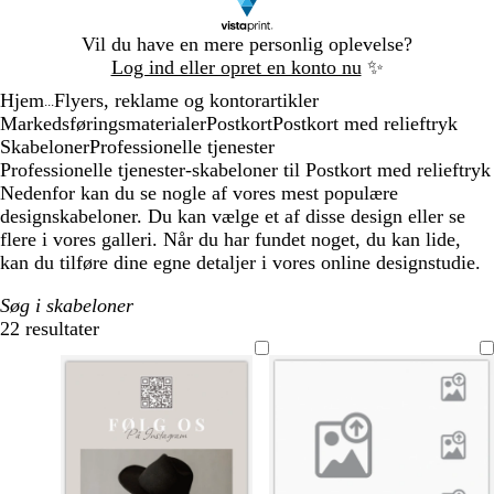
Slide
Vil du have en mere personlig oplevelse?
1
Log ind eller opret en konto nu
✨
af
Hjem
Flyers, reklame og kontorartikler
1
...
Markedsføringsmaterialer
Postkort
Postkort med relieftryk
Skabeloner
Professionelle tjenester
Professionelle tjenester-skabeloner til Postkort med relieftryk
Nedenfor kan du se nogle af vores mest populære
designskabeloner. Du kan vælge et af disse design eller se
flere i vores galleri. Når du har fundet noget, du kan lide,
kan du tilføre dine egne detaljer i vores online designstudie.
Søg i skabeloner
22 resultater
Filtre