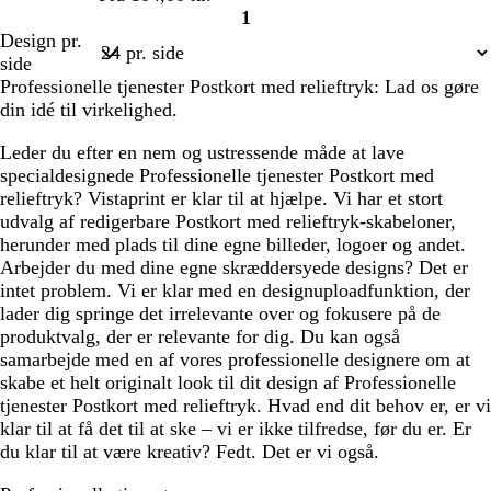
1
Side
Design pr.
1
side
Professionelle tjenester Postkort med relieftryk: Lad os gøre
din idé til virkelighed.
Leder du efter en nem og ustressende måde at lave
specialdesignede Professionelle tjenester Postkort med
relieftryk? Vistaprint er klar til at hjælpe. Vi har et stort
udvalg af redigerbare Postkort med relieftryk-skabeloner,
herunder med plads til dine egne billeder, logoer og andet.
Arbejder du med dine egne skræddersyede designs? Det er
intet problem. Vi er klar med en designuploadfunktion, der
lader dig springe det irrelevante over og fokusere på de
produktvalg, der er relevante for dig. Du kan også
samarbejde med en af vores professionelle designere om at
skabe et helt originalt look til dit design af Professionelle
tjenester Postkort med relieftryk. Hvad end dit behov er, er vi
klar til at få det til at ske – vi er ikke tilfredse, før du er. Er
du klar til at være kreativ? Fedt. Det er vi også.