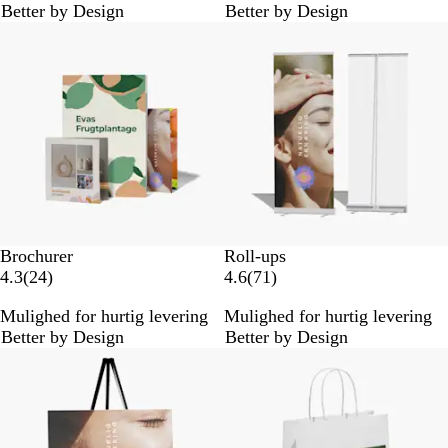
Better by Design
Better by Design
a
n
n
m
m
e
e
l
l
d
d
e
e
l
l
s
s
e
e
r
r
Brochurer
Roll-ups
2
7
4.3
(
24
)
4.6
(
71
)
4
1
Mulighed for hurtig levering
Mulighed for hurtig levering
a
a
Better by Design
Better by Design
n
n
Nye valgmuligheder
Bestseller
m
m
e
e
l
l
d
d
e
e