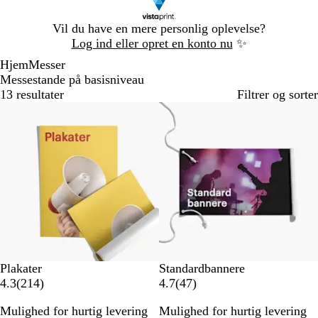
Slide
Vil du have en mere personlig oplevelse?
1
Log ind eller opret en konto nu
✨
af
Hjem
Messer
1
Messestande på basisniveau
13 resultater
Filtrer og sorter
Bestseller
Bestseller
Plakater
Standardbannere
2
4
4.3
(
214
)
4.7
(
47
)
1
7
Mulighed for hurtig levering
Mulighed for hurtig levering
4
a