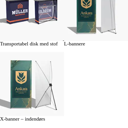
e
e
l
l
s
s
e
e
r
Transportabel disk med stof
L-bannere
X-banner – indendørs