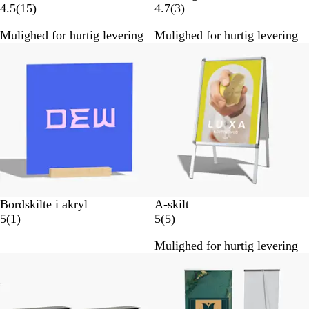
1
3
4.5
(
15
)
4.7
(
3
)
5
a
Mulighed for hurtig levering
Mulighed for hurtig levering
a
n
n
m
m
e
e
l
l
d
d
e
e
l
l
s
s
e
e
r
r
Bordskilte i akryl
A-skilt
1
5
5
(
1
)
5
(
5
)
a
a
Mulighed for hurtig levering
n
n
m
m
e
e
l
l
d
d