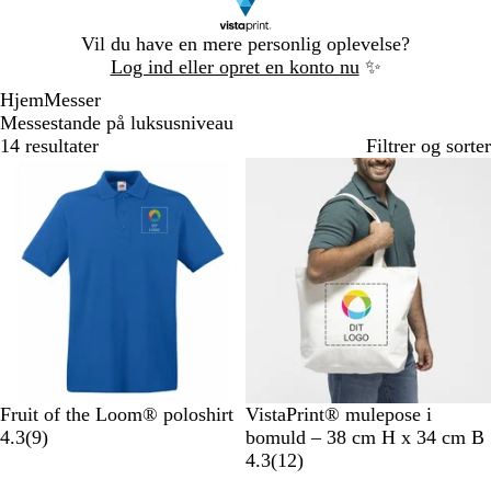
Slide
Vil du have en mere personlig oplevelse?
1
Log ind eller opret en konto nu
✨
af
Hjem
Messer
1
Messestande på luksusniveau
14 resultater
Filtrer og sorter
Bestseller
Nye valgmuligheder
K
P
H
M
S
N
Fruit of the Loom® poloshirt
VistaPrint® mulepose i
o
o
v
a
o
9
a
4.3
(
9
)
bomuld – 38 cm H x 34 cm B
n
s
i
r
r
a
t
1
4.3
(
12
)
g
t
d
i
t
n
u
2